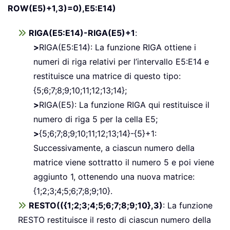
ROW(E5)+1,3)=0),E5:E14)
RIGA(E5:E14)-RIGA(E5)+1
:
>
RIGA(E5:E14): La funzione RIGA ottiene i
numeri di riga relativi per l’intervallo E5:E14 e
restituisce una matrice di questo tipo:
{5;6;7;8;9;10;11;12;13;14};
>
RIGA(E5): La funzione RIGA qui restituisce il
numero di riga 5 per la cella E5;
>
{5;6;7;8;9;10;11;12;13;14}-{5}+1:
Successivamente, a ciascun numero della
matrice viene sottratto il numero 5 e poi viene
aggiunto 1, ottenendo una nuova matrice:
{1;2;3;4;5;6;7;8;9;10}.
RESTO(({1;2;3;4;5;6;7;8;9;10},3)
: La funzione
RESTO restituisce il resto di ciascun numero della