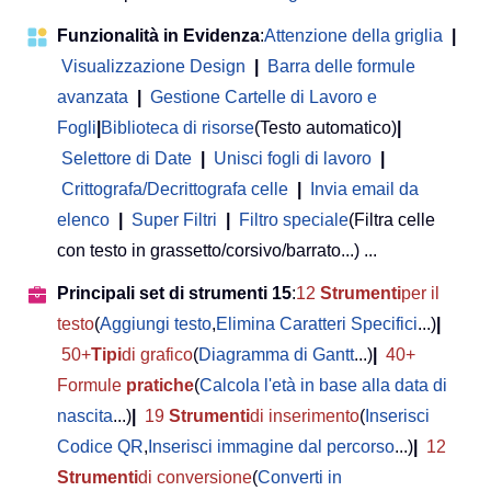
Funzionalità in Evidenza
:
Attenzione della griglia
|
Visualizzazione Design
|
Barra delle formule
avanzata
|
Gestione Cartelle di Lavoro e
Fogli
|
Biblioteca di risorse
(Testo automatico)
|
Selettore di Date
|
Unisci fogli di lavoro
|
Crittografa/Decrittografa celle
|
Invia email da
elenco
|
Super Filtri
|
Filtro speciale
(Filtra celle
con testo in grassetto/corsivo/barrato...) ...
Principali set di strumenti 15
:
12
Strumenti
per il
testo
(
Aggiungi testo
,
Elimina Caratteri Specifici
...)
|
50+
Tipi
di grafico
(
Diagramma di Gantt
...)
|
40+
Formule
pratiche
(
Calcola l'età in base alla data di
nascita
...)
|
19
Strumenti
di inserimento
(
Inserisci
Codice QR
,
Inserisci immagine dal percorso
...)
|
12
Strumenti
di conversione
(
Converti in