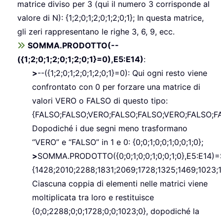
matrice diviso per 3 (qui il numero 3 corrisponde al
valore di N): {1;2;0;1;2;0;1;2;0;1}; In questa matrice,
gli zeri rappresentano le righe 3, 6, 9, ecc.
SOMMA.PRODOTTO(--
({1;2;0;1;2;0;1;2;0;1}=0),E5:E14)
:
>
--({1;2;0;1;2;0;1;2;0;1}=0): Qui ogni resto viene
confrontato con 0 per forzare una matrice di
valori VERO o FALSO di questo tipo:
{FALSO;FALSO;VERO;FALSO;FALSO;VERO;FALSO;F
Dopodiché i due segni meno trasformano
“VERO” e “FALSO” in 1 e 0: {0;0;1;0;0;1;0;0;1;0};
>
SOMMA.PRODOTTO({0;0;1;0;0;1;0;0;1;0},E5:E14)=
{1428;2010;2288;1831;2069;1728;1325;1469;1023;1
Ciascuna coppia di elementi nelle matrici viene
moltiplicata tra loro e restituisce
{0;0;2288;0;0;1728;0;0;1023;0}, dopodiché la