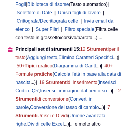
Fogli
|
Biblioteca di risorse
(Testo automatico)
|
Selettore di Date
|
Unisci fogli di lavoro
|
Crittografa/Decrittografa celle
|
Invia email da
elenco
|
Super Filtri
|
Filtro speciale
(Filtra celle
con testo in grassetto/corsivo/barrato...) ...
Principali set di strumenti 15
:
12
Strumenti
per il
testo
(
Aggiungi testo
,
Elimina Caratteri Specifici
...)
|
50+
Tipi
di grafico
(
Diagramma di Gantt
...)
|
40+
Formule
pratiche
(
Calcola l'età in base alla data di
nascita
...)
|
19
Strumenti
di inserimento
(
Inserisci
Codice QR
,
Inserisci immagine dal percorso
...)
|
12
Strumenti
di conversione
(
Converti in
parole
,
Conversione del tasso di cambio
...)
|
7
Strumenti
Unisci e Dividi
(
Unione avanzata
righe
,
Dividi celle Excel
...)
|
... e molto altro