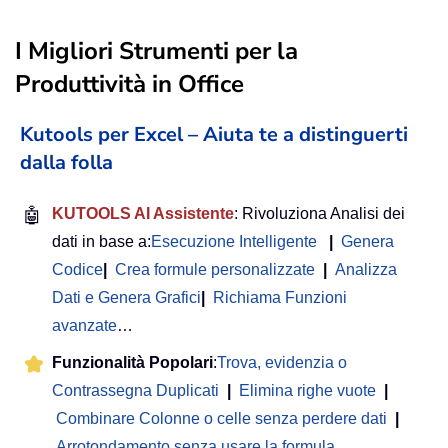
I Migliori Strumenti per la
Produttività in Office
Kutools per Excel – Aiuta te a distinguerti
dalla folla
🤖
KUTOOLS AI Assistente
: Rivoluziona Analisi dei
dati in base a:
Esecuzione Intelligente
|
Genera
Codice
|
Crea formule personalizzate
|
Analizza
Dati e Genera Grafici
|
Richiama Funzioni
avanzate
…
Funzionalità Popolari
:
Trova, evidenzia o
Contrassegna Duplicati
|
Elimina righe vuote
|
Combinare Colonne o celle senza perdere dati
|
Arrotondamento senza usare la formula
...