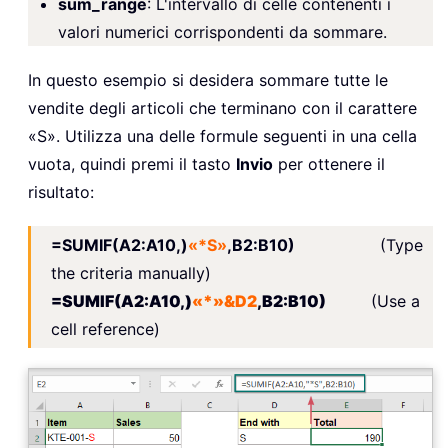
sum_range
: L'intervallo di celle contenenti i
valori numerici corrispondenti da sommare.
In questo esempio si desidera sommare tutte le
vendite degli articoli che terminano con il carattere
«S». Utilizza una delle formule seguenti in una cella
vuota, quindi premi il tasto
Invio
per ottenere il
risultato:
=SUMIF(A2:A10,)
«*S»
,B2:B10)
(Type
the criteria manually)
=SUMIF(A2:A10,)
«*»&D2
,B2:B10)
(Use a
cell reference)