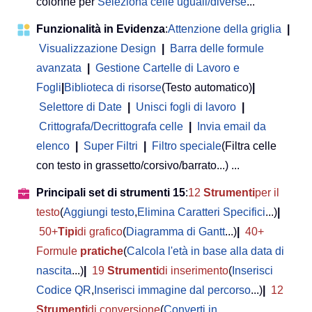
colonne per
Seleziona celle uguali/diverse
...
Funzionalità in Evidenza
:
Attenzione della griglia
|
Visualizzazione Design
|
Barra delle formule
avanzata
|
Gestione Cartelle di Lavoro e
Fogli
|
Biblioteca di risorse
(Testo automatico)
|
Selettore di Date
|
Unisci fogli di lavoro
|
Crittografa/Decrittografa celle
|
Invia email da
elenco
|
Super Filtri
|
Filtro speciale
(Filtra celle
con testo in grassetto/corsivo/barrato...) ...
Principali set di strumenti 15
:
12
Strumenti
per il
testo
(
Aggiungi testo
,
Elimina Caratteri Specifici
...)
|
50+
Tipi
di grafico
(
Diagramma di Gantt
...)
|
40+
Formule
pratiche
(
Calcola l'età in base alla data di
nascita
...)
|
19
Strumenti
di inserimento
(
Inserisci
Codice QR
,
Inserisci immagine dal percorso
...)
|
12
Strumenti
di conversione
(
Converti in