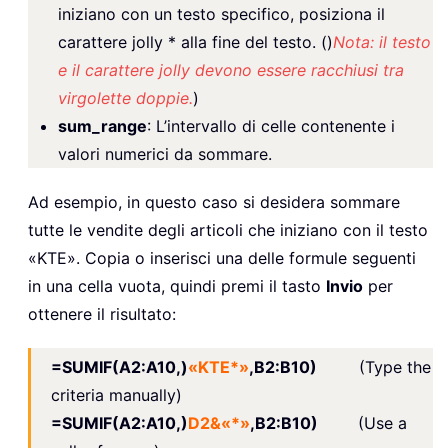
iniziano con un testo specifico, posiziona il
carattere jolly * alla fine del testo. ()
Nota: il testo
e il carattere jolly devono essere racchiusi tra
virgolette doppie.
)
sum_range
: L’intervallo di celle contenente i
valori numerici da sommare.
Ad esempio, in questo caso si desidera sommare
tutte le vendite degli articoli che iniziano con il testo
«KTE». Copia o inserisci una delle formule seguenti
in una cella vuota, quindi premi il tasto
Invio
per
ottenere il risultato:
=SUMIF(A2:A10,)
«KTE*»
,B2:B10)
(Type the
criteria manually)
=SUMIF(A2:A10,)
D2&«*»
,B2:B10)
(Use a