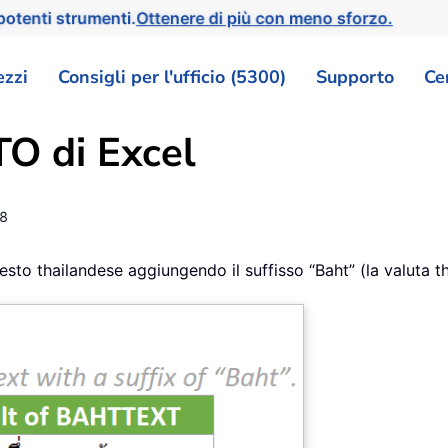
otenti strumenti.
Ottenere di più con meno sforzo.
ezzi
Consigli per l'ufficio (5300)
Supporto
Ce
O di Excel
8
o thailandese aggiungendo il suffisso “Baht” (la valuta th