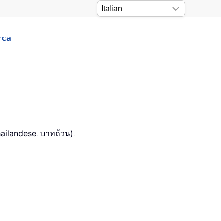
rca
ailandese, บาทถ้วน).