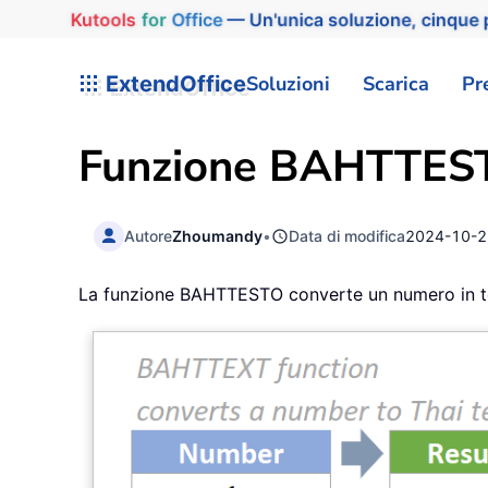
Kutools
for
Office
— Un'unica soluzione, cinque p
ExtendOffice
Soluzioni
Scarica
Pr
Funzione BAHTTEST
Autore
Zhoumandy
•
Data di modifica
2024-10-2
La funzione BAHTTESTO converte un numero in test