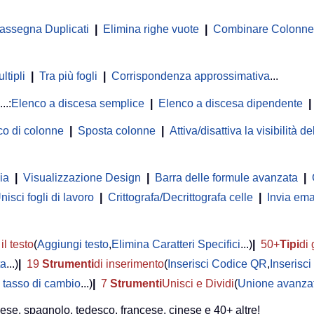
rassegna Duplicati
|
Elimina righe vuote
|
Combinare Colonne o
ltipli
|
Tra più fogli
|
Corrispondenza approssimativa
...
...:
Elenco a discesa semplice
|
Elenco a discesa dipendente
|
co di colonne
|
Sposta colonne
|
Attiva/disattiva la visibilità 
ia
|
Visualizzazione Design
|
Barra delle formule avanzata
|
nisci fogli di lavoro
|
Crittografa/Decrittografa celle
|
Invia ema
il testo
(
Aggiungi testo
,
Elimina Caratteri Specifici
...)
|
50+
Tipi
di 
ta
...)
|
19
Strumenti
di inserimento
(
Inserisci Codice QR
,
Inserisc
 tasso di cambio
...)
|
7
Strumenti
Unisci e Dividi
(
Unione avanzat
lese, spagnolo, tedesco, francese, cinese e 40+ altre!