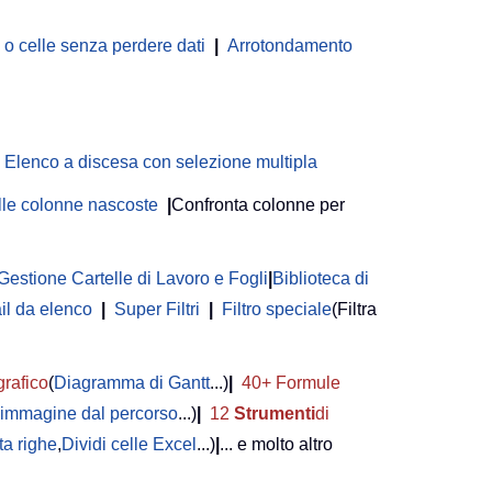
 celle senza perdere dati
|
Arrotondamento
Elenco a discesa con selezione multipla
delle colonne nascoste
|
Confronta colonne per
Gestione Cartelle di Lavoro e Fogli
|
Biblioteca di
il da elenco
|
Super Filtri
|
Filtro speciale
(Filtra
grafico
(
Diagramma di Gantt
...)
|
40+ Formule
i immagine dal percorso
...)
|
12
Strumenti
di
a righe
,
Dividi celle Excel
...)
|
... e molto altro