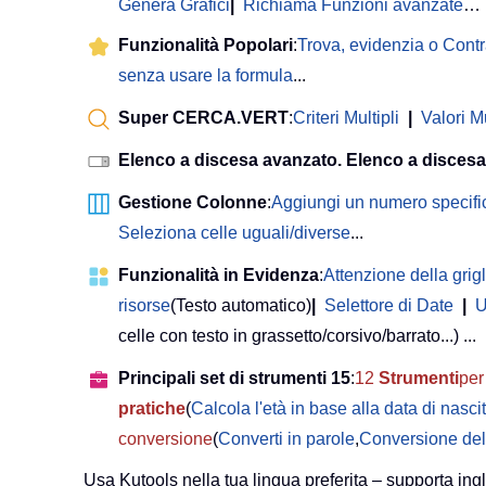
Genera Grafici
|
Richiama Funzioni avanzate
…
Funzionalità Popolari
:
Trova, evidenzia o Cont
senza usare la formula
...
Super CERCA.VERT
:
Criteri Multipli
|
Valori Mu
Elenco a discesa avanzato. Elenco a discesa
Gestione Colonne
:
Aggiungi un numero specifi
Seleziona celle uguali/diverse
...
Funzionalità in Evidenza
:
Attenzione della grigl
risorse
(Testo automatico)
|
Selettore di Date
|
U
celle con testo in grassetto/corsivo/barrato...) ...
Principali set di strumenti 15
:
12
Strumenti
per 
pratiche
(
Calcola l'età in base alla data di nasci
conversione
(
Converti in parole
,
Conversione del
Usa Kutools nella tua lingua preferita – supporta ing