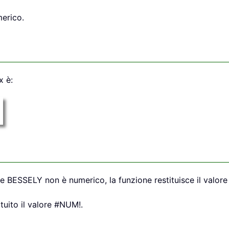
merico.
x è:
one BESSELY non è numerico, la funzione restituisce il valor
tuito il valore #NUM!.