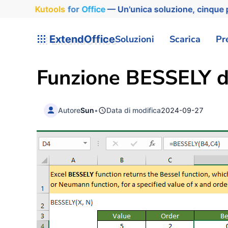
Kutools
for
Office
— Un'unica soluzione, cinque p
ExtendOffice
Soluzioni
Scarica
Pr
Funzione BESSELY d
Autore
Sun
•
Data di modifica
2024-09-27