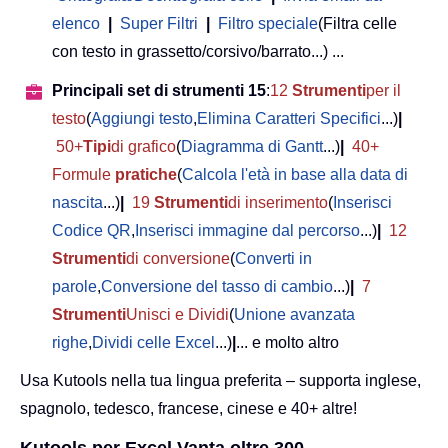
elenco
|
Super Filtri
|
Filtro speciale
(Filtra celle
con testo in grassetto/corsivo/barrato...) ...
Principali set di strumenti 15
:
12
Strumenti
per il
testo
(
Aggiungi testo
,
Elimina Caratteri Specifici
...)
|
50+
Tipi
di grafico
(
Diagramma di Gantt
...)
|
40+
Formule
pratiche
(
Calcola l'età in base alla data di
nascita
...)
|
19
Strumenti
di inserimento
(
Inserisci
Codice QR
,
Inserisci immagine dal percorso
...)
|
12
Strumenti
di conversione
(
Converti in
parole
,
Conversione del tasso di cambio
...)
|
7
Strumenti
Unisci e Dividi
(
Unione avanzata
righe
,
Dividi celle Excel
...)
|
... e molto altro
Usa Kutools nella tua lingua preferita – supporta inglese,
spagnolo, tedesco, francese, cinese e 40+ altre!
Kutools per Excel Vanta oltre 300