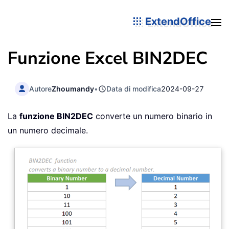
ExtendOffice
Funzione Excel BIN2DEC
Autore
Zhoumandy
•
Data di modifica
2024-09-27
La
funzione BIN2DEC
converte un numero binario in
un numero decimale.