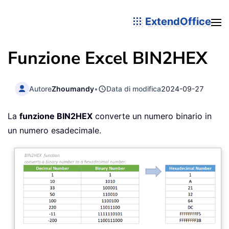
ExtendOffice
Funzione Excel BIN2HEX
Autore
Zhoumandy
•
Data di modifica
2024-09-27
La
funzione BIN2HEX
converte un numero binario in
un numero esadecimale.