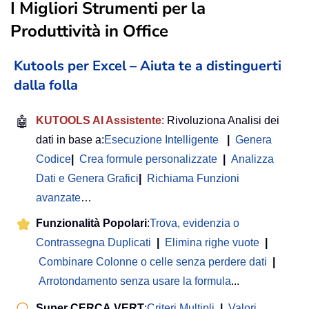
I Migliori Strumenti per la
Produttività in Office
Kutools per Excel – Aiuta te a distinguerti
dalla folla
🤖
KUTOOLS AI Assistente
: Rivoluziona Analisi dei
dati in base a:
Esecuzione Intelligente
|
Genera
Codice
|
Crea formule personalizzate
|
Analizza
Dati e Genera Grafici
|
Richiama Funzioni
avanzate
…
Funzionalità Popolari
:
Trova, evidenzia o
Contrassegna Duplicati
|
Elimina righe vuote
|
Combinare Colonne o celle senza perdere dati
|
Arrotondamento senza usare la formula
...
Super CERCA.VERT
:
Criteri Multipli
|
Valori