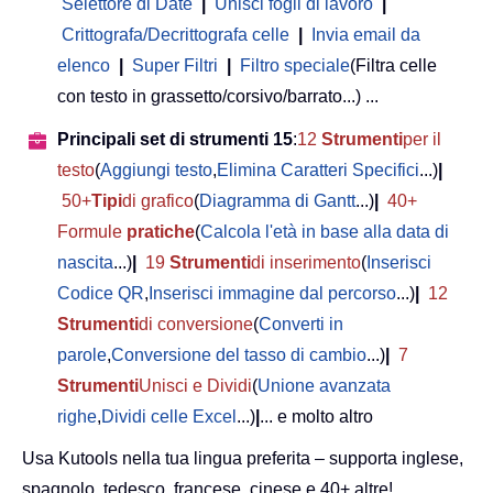
Selettore di Date
|
Unisci fogli di lavoro
|
Crittografa/Decrittografa celle
|
Invia email da
elenco
|
Super Filtri
|
Filtro speciale
(Filtra celle
con testo in grassetto/corsivo/barrato...) ...
Principali set di strumenti 15
:
12
Strumenti
per il
testo
(
Aggiungi testo
,
Elimina Caratteri Specifici
...)
|
50+
Tipi
di grafico
(
Diagramma di Gantt
...)
|
40+
Formule
pratiche
(
Calcola l'età in base alla data di
nascita
...)
|
19
Strumenti
di inserimento
(
Inserisci
Codice QR
,
Inserisci immagine dal percorso
...)
|
12
Strumenti
di conversione
(
Converti in
parole
,
Conversione del tasso di cambio
...)
|
7
Strumenti
Unisci e Dividi
(
Unione avanzata
righe
,
Dividi celle Excel
...)
|
... e molto altro
Usa Kutools nella tua lingua preferita – supporta inglese,
spagnolo, tedesco, francese, cinese e 40+ altre!