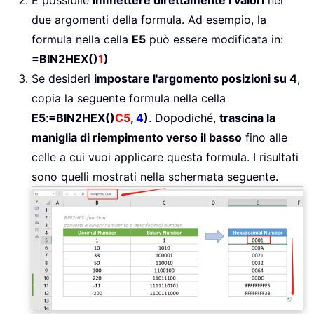
È possibile
immettere direttamente i valori
nei
due argomenti della formula. Ad esempio, la
formula nella cella
E5
può essere modificata in:
=BIN2HEX()
1
)
Se desideri
impostare l'argomento posizioni su 4
,
copia la seguente formula nella cella
E5
:
=BIN2HEX()
C5
,
4
)
. Dopodiché,
trascina la
maniglia di riempimento verso il basso
fino alle
celle a cui vuoi applicare questa formula. I risultati
sono quelli mostrati nella schermata seguente.