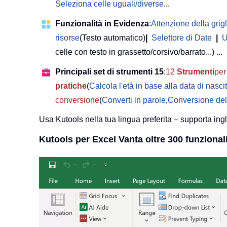
Seleziona celle uguali/diverse
...
Funzionalità in Evidenza
:
Attenzione della grigl
risorse
(Testo automatico)
|
Selettore di Date
|
U
celle con testo in grassetto/corsivo/barrato...) ...
Principali set di strumenti 15
:
12
Strumenti
per 
pratiche
(
Calcola l'età in base alla data di nasci
conversione
(
Converti in parole
,
Conversione del
Usa Kutools nella tua lingua preferita – supporta ing
Kutools per Excel Vanta oltre 300 funzionali