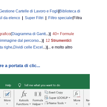
Gestione Cartelle di Lavoro e Fogli
|
Biblioteca di
il da elenco
|
Super Filtri
|
Filtro speciale
(Filtra
grafico
(
Diagramma di Gantt
...)
|
40+ Formule
i immagine dal percorso
...)
|
12
Strumenti
di
a righe
,
Dividi celle Excel
...)
|
... e molto altro
 a portata di clic...