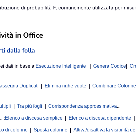
ribuzione di probabilità F, comunemente utilizzata per misura
vità in Office
ti dalla folla
ei dati in base a:
Esecuzione Intelligente
|
Genera Codice
|
Cr
rassegna Duplicati
|
Elimina righe vuote
|
Combinare Colonne o
ltipli
|
Tra più fogli
|
Corrispondenza approssimativa
...
...:
Elenco a discesa semplice
|
Elenco a discesa dipendente
|
co di colonne
|
Sposta colonne
|
Attiva/disattiva la visibilità 