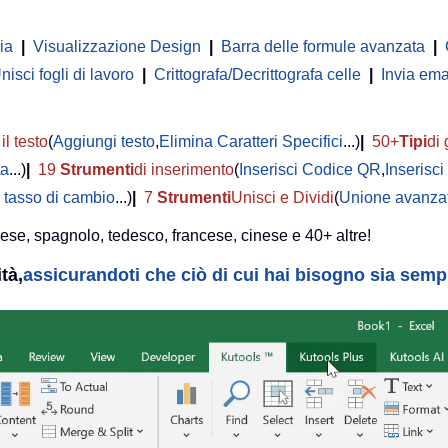
ia
|
Visualizzazione Design
|
Barra delle formule avanzata
|
nisci fogli di lavoro
|
Crittografa/Decrittografa celle
|
Invia ema
il testo
(
Aggiungi testo
,
Elimina Caratteri Specifici
...)
|
50+
Tipi
di 
ta
...)
|
19
Strumenti
di inserimento
(
Inserisci Codice QR
,
Inserisc
 tasso di cambio
...)
|
7
Strumenti
Unisci e Dividi
(
Unione avanzat
lese, spagnolo, tedesco, francese, cinese e 40+ altre!
tà,
assicurandoti che ciò di cui hai bisogno sia sempre