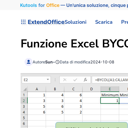
Kutools
for
Office
— Un'unica soluzione, cinque p
ExtendOffice
Soluzioni
Scarica
Pr
Funzione Excel BYC
Autore
Sun
•
Data di modifica
2024-10-08