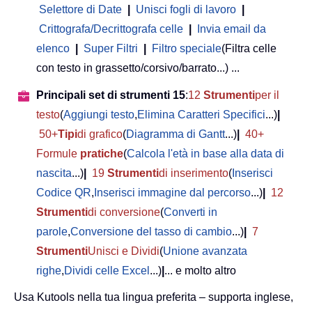
Selettore di Date
|
Unisci fogli di lavoro
|
Crittografa/Decrittografa celle
|
Invia email da
elenco
|
Super Filtri
|
Filtro speciale
(Filtra celle
con testo in grassetto/corsivo/barrato...) ...
Principali set di strumenti 15
:
12
Strumenti
per il
testo
(
Aggiungi testo
,
Elimina Caratteri Specifici
...)
|
50+
Tipi
di grafico
(
Diagramma di Gantt
...)
|
40+
Formule
pratiche
(
Calcola l'età in base alla data di
nascita
...)
|
19
Strumenti
di inserimento
(
Inserisci
Codice QR
,
Inserisci immagine dal percorso
...)
|
12
Strumenti
di conversione
(
Converti in
parole
,
Conversione del tasso di cambio
...)
|
7
Strumenti
Unisci e Dividi
(
Unione avanzata
righe
,
Dividi celle Excel
...)
|
... e molto altro
Usa Kutools nella tua lingua preferita – supporta inglese,