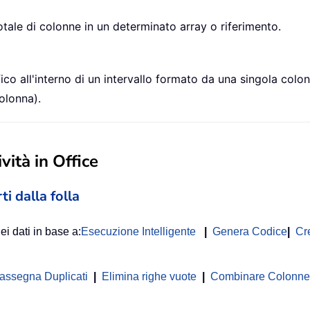
otale di colonne in un determinato array o riferimento.
o all'interno di un intervallo formato da una singola colonn
colonna).
vità in Office
ti dalla folla
ei dati in base a:
Esecuzione Intelligente
|
Genera Codice
|
Cr
rassegna Duplicati
|
Elimina righe vuote
|
Combinare Colonne o