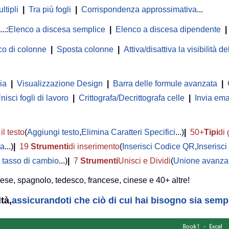
ltipli
|
Tra più fogli
|
Corrispondenza approssimativa
...
...:
Elenco a discesa semplice
|
Elenco a discesa dipendente
|
co di colonne
|
Sposta colonne
|
Attiva/disattiva la visibilità 
ia
|
Visualizzazione Design
|
Barra delle formule avanzata
|
nisci fogli di lavoro
|
Crittografa/Decrittografa celle
|
Invia ema
il testo
(
Aggiungi testo
,
Elimina Caratteri Specifici
...)
|
50+
Tipi
di 
ta
...)
|
19
Strumenti
di inserimento
(
Inserisci Codice QR
,
Inserisc
 tasso di cambio
...)
|
7
Strumenti
Unisci e Dividi
(
Unione avanzat
lese, spagnolo, tedesco, francese, cinese e 40+ altre!
tà,
assicurandoti che ciò di cui hai bisogno sia sempre