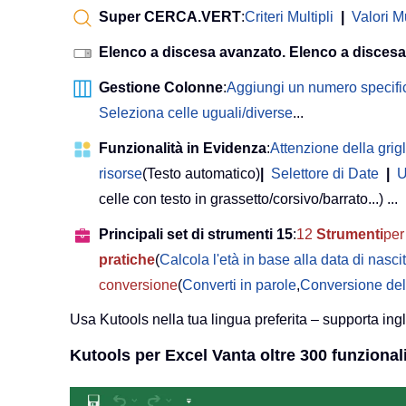
Super CERCA.VERT
:
Criteri Multipli
|
Valori Mu
Elenco a discesa avanzato. Elenco a discesa
Gestione Colonne
:
Aggiungi un numero specifi
Seleziona celle uguali/diverse
...
Funzionalità in Evidenza
:
Attenzione della grigl
risorse
(Testo automatico)
|
Selettore di Date
|
U
celle con testo in grassetto/corsivo/barrato...) ...
Principali set di strumenti 15
:
12
Strumenti
per 
pratiche
(
Calcola l'età in base alla data di nasci
conversione
(
Converti in parole
,
Conversione del
Usa Kutools nella tua lingua preferita – supporta ing
Kutools per Excel Vanta oltre 300 funzionali