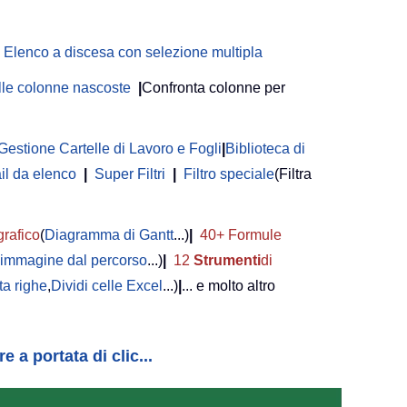
Elenco a discesa con selezione multipla
delle colonne nascoste
|
Confronta colonne per
Gestione Cartelle di Lavoro e Fogli
|
Biblioteca di
il da elenco
|
Super Filtri
|
Filtro speciale
(Filtra
grafico
(
Diagramma di Gantt
...)
|
40+ Formule
i immagine dal percorso
...)
|
12
Strumenti
di
a righe
,
Dividi celle Excel
...)
|
... e molto altro
 a portata di clic...