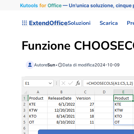
Kutools
for
Office
— Un'unica soluzione, cinque p
ExtendOffice
Soluzioni
Scarica
Pr
Funzione CHOOSECO
Autore
Sun
•
Data di modifica
2024-10-09