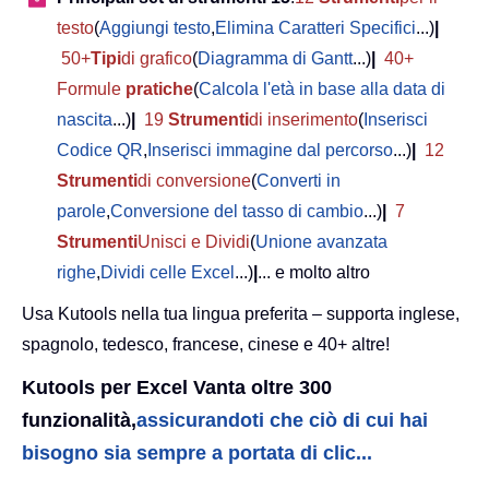
testo
(
Aggiungi testo
,
Elimina Caratteri Specifici
...)
|
50+
Tipi
di grafico
(
Diagramma di Gantt
...)
|
40+
Formule
pratiche
(
Calcola l'età in base alla data di
nascita
...)
|
19
Strumenti
di inserimento
(
Inserisci
Codice QR
,
Inserisci immagine dal percorso
...)
|
12
Strumenti
di conversione
(
Converti in
parole
,
Conversione del tasso di cambio
...)
|
7
Strumenti
Unisci e Dividi
(
Unione avanzata
righe
,
Dividi celle Excel
...)
|
... e molto altro
Usa Kutools nella tua lingua preferita – supporta inglese,
spagnolo, tedesco, francese, cinese e 40+ altre!
Kutools per Excel Vanta oltre 300
funzionalità,
assicurandoti che ciò di cui hai
bisogno sia sempre a portata di clic...