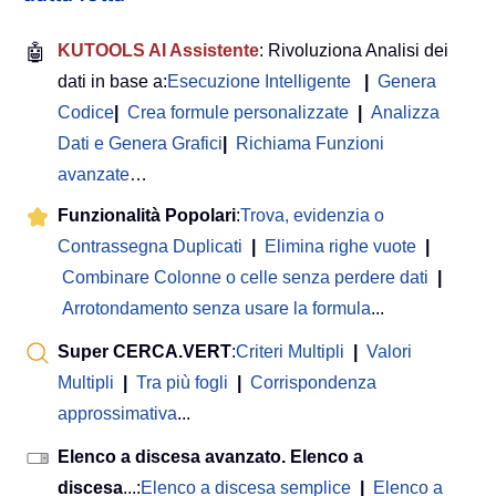
🤖
KUTOOLS AI Assistente
: Rivoluziona Analisi dei
dati in base a:
Esecuzione Intelligente
|
Genera
Codice
|
Crea formule personalizzate
|
Analizza
Dati e Genera Grafici
|
Richiama Funzioni
avanzate
…
Funzionalità Popolari
:
Trova, evidenzia o
Contrassegna Duplicati
|
Elimina righe vuote
|
Combinare Colonne o celle senza perdere dati
|
Arrotondamento senza usare la formula
...
Super CERCA.VERT
:
Criteri Multipli
|
Valori
Multipli
|
Tra più fogli
|
Corrispondenza
approssimativa
...
Elenco a discesa avanzato. Elenco a
discesa
...:
Elenco a discesa semplice
|
Elenco a