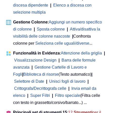
discesa dipendente
|
Elenco a discesa con
selezione multipla
Gestione Colonne
:
Aggiungi un numero specifico
di colonne
|
Sposta colonne
|
Attiva/disattiva la
visibilità delle colonne nascoste
|
Confronta
colonne per
Seleziona celle uguali/diverse
...
Funzionalità in Evidenza
:
Attenzione della griglia
|
Visualizzazione Design
|
Barra delle formule
avanzata
|
Gestione Cartelle di Lavoro e
Fogli
|
Biblioteca di risorse
(Testo automatico)
|
Selettore di Date
|
Unisci fogli di lavoro
|
Crittografa/Decrittografa celle
|
Invia email da
elenco
|
Super Filtri
|
Filtro speciale
(Filtra celle
con testo in grassetto/corsivo/barrato...) ...
Principali set di strumenti 15
:
12
Strumenti
per il