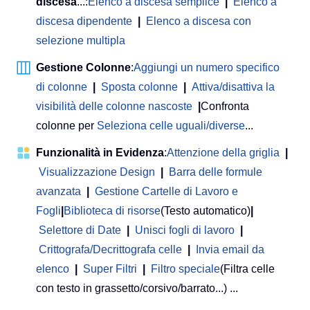
discesa
...:
Elenco a discesa semplice
|
Elenco a
discesa dipendente
|
Elenco a discesa con
selezione multipla
Gestione Colonne
:
Aggiungi un numero specifico
di colonne
|
Sposta colonne
|
Attiva/disattiva la
visibilità delle colonne nascoste
|
Confronta
colonne per
Seleziona celle uguali/diverse
...
Funzionalità in Evidenza
:
Attenzione della griglia
|
Visualizzazione Design
|
Barra delle formule
avanzata
|
Gestione Cartelle di Lavoro e
Fogli
|
Biblioteca di risorse
(Testo automatico)
|
Selettore di Date
|
Unisci fogli di lavoro
|
Crittografa/Decrittografa celle
|
Invia email da
elenco
|
Super Filtri
|
Filtro speciale
(Filtra celle
con testo in grassetto/corsivo/barrato...) ...