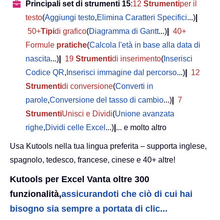
Principali set di strumenti 15
:
12
Strumenti
per il
testo
(
Aggiungi testo
,
Elimina Caratteri Specifici
...)
|
50+
Tipi
di grafico
(
Diagramma di Gantt
...)
|
40+
Formule
pratiche
(
Calcola l'età in base alla data di
nascita
...)
|
19
Strumenti
di inserimento
(
Inserisci
Codice QR
,
Inserisci immagine dal percorso
...)
|
12
Strumenti
di conversione
(
Converti in
parole
,
Conversione del tasso di cambio
...)
|
7
Strumenti
Unisci e Dividi
(
Unione avanzata
righe
,
Dividi celle Excel
...)
|
... e molto altro
Usa Kutools nella tua lingua preferita – supporta inglese,
spagnolo, tedesco, francese, cinese e 40+ altre!
Kutools per Excel Vanta oltre 300
funzionalità,
assicurandoti che ciò di cui hai
bisogno sia sempre a portata di clic...