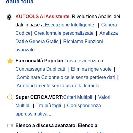
dalla folla
🤖
KUTOOLS AI Assistente
: Rivoluziona Analisi dei
dati in base a:
Esecuzione Intelligente
|
Genera
Codice
|
Crea formule personalizzate
|
Analizza
Dati e Genera Grafici
|
Richiama Funzioni
avanzate
…
Funzionalità Popolari
:
Trova, evidenzia o
Contrassegna Duplicati
|
Elimina righe vuote
|
Combinare Colonne o celle senza perdere dati
|
Arrotondamento senza usare la formula
...
Super CERCA.VERT
:
Criteri Multipli
|
Valori
Multipli
|
Tra più fogli
|
Corrispondenza
approssimativa
...
Elenco a discesa avanzato. Elenco a