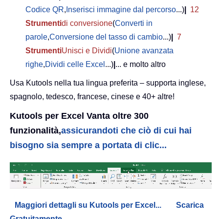
Codice QR
,
Inserisci immagine dal percorso
...)
|
12
Strumenti
di conversione
(
Converti in
parole
,
Conversione del tasso di cambio
...)
|
7
Strumenti
Unisci e Dividi
(
Unione avanzata
righe
,
Dividi celle Excel
...)
|
... e molto altro
Usa Kutools nella tua lingua preferita – supporta inglese,
spagnolo, tedesco, francese, cinese e 40+ altre!
Kutools per Excel Vanta oltre 300
funzionalità,
assicurandoti che ciò di cui hai
bisogno sia sempre a portata di clic...
Maggiori dettagli su Kutools per Excel...
Scarica
Gratuitamente