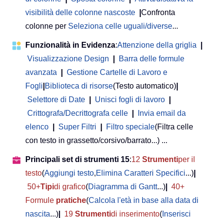
visibilità delle colonne nascoste
|
Confronta
colonne per
Seleziona celle uguali/diverse
...
Funzionalità in Evidenza
:
Attenzione della griglia
|
Visualizzazione Design
|
Barra delle formule
avanzata
|
Gestione Cartelle di Lavoro e
Fogli
|
Biblioteca di risorse
(Testo automatico)
|
Selettore di Date
|
Unisci fogli di lavoro
|
Crittografa/Decrittografa celle
|
Invia email da
elenco
|
Super Filtri
|
Filtro speciale
(Filtra celle
con testo in grassetto/corsivo/barrato...) ...
Principali set di strumenti 15
:
12
Strumenti
per il
testo
(
Aggiungi testo
,
Elimina Caratteri Specifici
...)
|
50+
Tipi
di grafico
(
Diagramma di Gantt
...)
|
40+
Formule
pratiche
(
Calcola l'età in base alla data di
nascita
...)
|
19
Strumenti
di inserimento
(
Inserisci