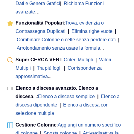
Dati e Genera Grafici
|
Richiama Funzioni
avanzate
…
Funzionalità Popolari
:
Trova, evidenzia o
Contrassegna Duplicati
|
Elimina righe vuote
|
Combinare Colonne o celle senza perdere dati
|
Arrotondamento senza usare la formula
...
Super CERCA.VERT
:
Criteri Multipli
|
Valori
Multipli
|
Tra più fogli
|
Corrispondenza
approssimativa
...
Elenco a discesa avanzato. Elenco a
discesa
...:
Elenco a discesa semplice
|
Elenco a
discesa dipendente
|
Elenco a discesa con
selezione multipla
Gestione Colonne
:
Aggiungi un numero specifico
di colonne
|
Sposta colonne
|
Attiva/disattiva la