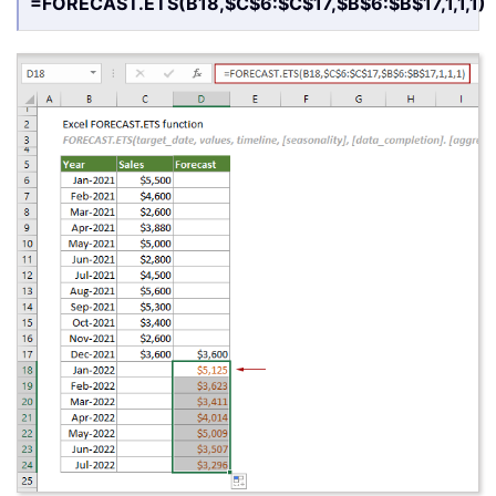
=FORECAST.ETS(B18,$C$6:$C$17,$B$6:$B$17,1,1,1)