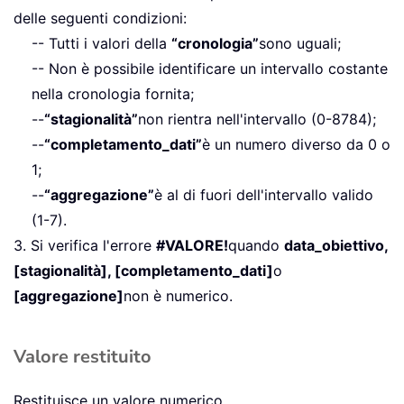
delle seguenti condizioni:
-- Tutti i valori della
“cronologia”
sono uguali;
-- Non è possibile identificare un intervallo costante
nella cronologia fornita;
--
“stagionalità”
non rientra nell'intervallo (0-8784);
--
“completamento_dati”
è un numero diverso da 0 o
1;
--
“aggregazione”
è al di fuori dell'intervallo valido
(1-7).
3. Si verifica l'errore
#VALORE!
quando
data_obiettivo,
[stagionalità], [completamento_dati]
o
[aggregazione]
non è numerico.
Valore restituito
Restituisce un valore numerico.