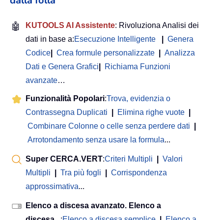
dalla folla
🤖
KUTOOLS AI Assistente
: Rivoluziona Analisi dei
dati in base a:
Esecuzione Intelligente
|
Genera
Codice
|
Crea formule personalizzate
|
Analizza
Dati e Genera Grafici
|
Richiama Funzioni
avanzate
…
Funzionalità Popolari
:
Trova, evidenzia o
Contrassegna Duplicati
|
Elimina righe vuote
|
Combinare Colonne o celle senza perdere dati
|
Arrotondamento senza usare la formula
...
Super CERCA.VERT
:
Criteri Multipli
|
Valori
Multipli
|
Tra più fogli
|
Corrispondenza
approssimativa
...
Elenco a discesa avanzato. Elenco a
discesa
...:
Elenco a discesa semplice
|
Elenco a