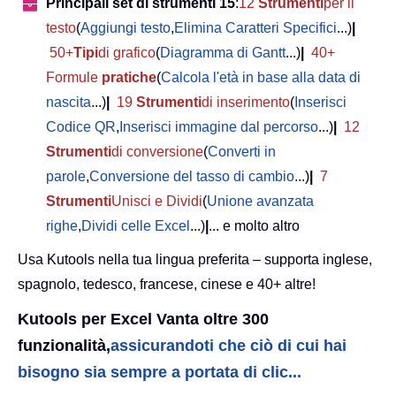
Principali set di strumenti 15
:
12
Strumenti
per il
testo
(
Aggiungi testo
,
Elimina Caratteri Specifici
...)
|
50+
Tipi
di grafico
(
Diagramma di Gantt
...)
|
40+
Formule
pratiche
(
Calcola l'età in base alla data di
nascita
...)
|
19
Strumenti
di inserimento
(
Inserisci
Codice QR
,
Inserisci immagine dal percorso
...)
|
12
Strumenti
di conversione
(
Converti in
parole
,
Conversione del tasso di cambio
...)
|
7
Strumenti
Unisci e Dividi
(
Unione avanzata
righe
,
Dividi celle Excel
...)
|
... e molto altro
Usa Kutools nella tua lingua preferita – supporta inglese,
spagnolo, tedesco, francese, cinese e 40+ altre!
Kutools per Excel Vanta oltre 300
funzionalità,
assicurandoti che ciò di cui hai
bisogno sia sempre a portata di clic...