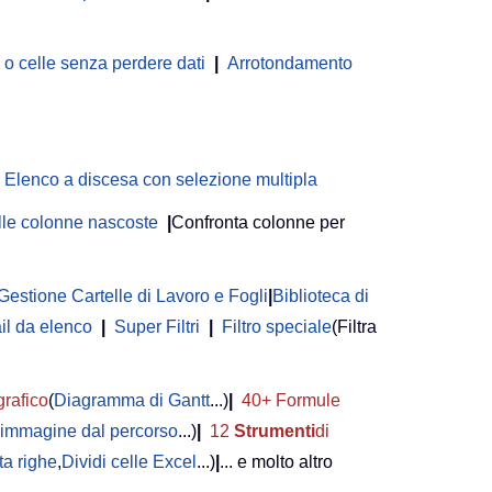
 celle senza perdere dati
|
Arrotondamento
Elenco a discesa con selezione multipla
delle colonne nascoste
|
Confronta colonne per
Gestione Cartelle di Lavoro e Fogli
|
Biblioteca di
il da elenco
|
Super Filtri
|
Filtro speciale
(Filtra
grafico
(
Diagramma di Gantt
...)
|
40+ Formule
i immagine dal percorso
...)
|
12
Strumenti
di
a righe
,
Dividi celle Excel
...)
|
... e molto altro