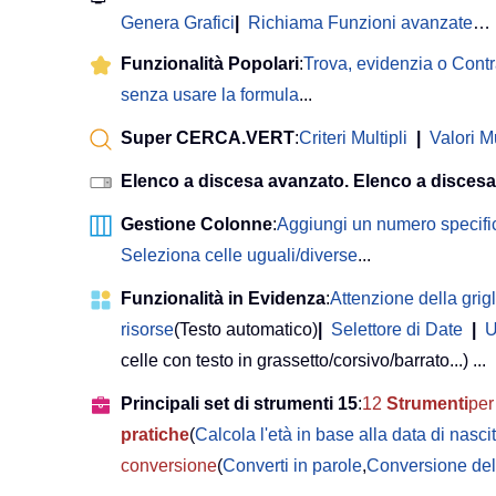
Genera Grafici
|
Richiama Funzioni avanzate
…
Funzionalità Popolari
:
Trova, evidenzia o Cont
senza usare la formula
...
Super CERCA.VERT
:
Criteri Multipli
|
Valori Mu
Elenco a discesa avanzato. Elenco a discesa
Gestione Colonne
:
Aggiungi un numero specifi
Seleziona celle uguali/diverse
...
Funzionalità in Evidenza
:
Attenzione della grigl
risorse
(Testo automatico)
|
Selettore di Date
|
U
celle con testo in grassetto/corsivo/barrato...) ...
Principali set di strumenti 15
:
12
Strumenti
per 
pratiche
(
Calcola l'età in base alla data di nasci
conversione
(
Converti in parole
,
Conversione del