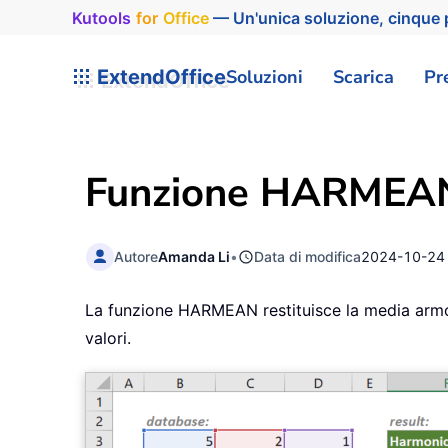
Kutools
for
Office
— Un'unica soluzione, cinque p
ExtendOffice
Soluzioni
Scarica
Pr
Funzione HARMEAN
Autore
Amanda Li
•
Data di modifica
2024-10-24
La funzione HARMEAN restituisce la media armonic
valori.