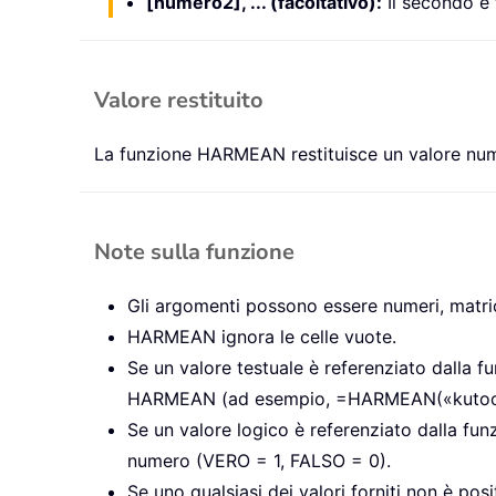
[numero2], ... (facoltativo):
Il secondo e f
Valore restituito
La funzione HARMEAN restituisce un valore num
Note sulla funzione
Gli argomenti possono essere numeri, matric
HARMEAN ignora le celle vuote.
Se un valore testuale è referenziato dalla f
HARMEAN (ad esempio, =HARMEAN(«kutools»))
Se un valore logico è referenziato dalla fu
numero (VERO = 1, FALSO = 0).
Se uno qualsiasi dei valori forniti non è pos