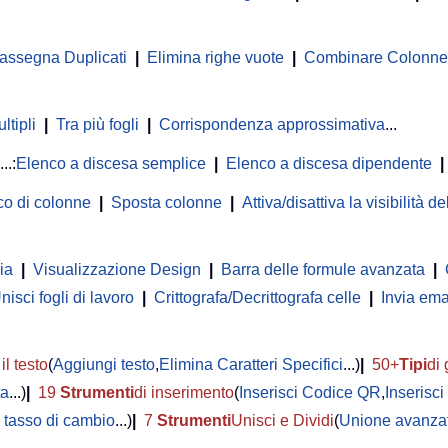
rassegna Duplicati
|
Elimina righe vuote
|
Combinare Colonne o
ltipli
|
Tra più fogli
|
Corrispondenza approssimativa
...
...:
Elenco a discesa semplice
|
Elenco a discesa dipendente
|
co di colonne
|
Sposta colonne
|
Attiva/disattiva la visibilità 
ia
|
Visualizzazione Design
|
Barra delle formule avanzata
|
nisci fogli di lavoro
|
Crittografa/Decrittografa celle
|
Invia ema
il testo
(
Aggiungi testo
,
Elimina Caratteri Specifici
...)
|
50+
Tipi
di 
ta
...)
|
19
Strumenti
di inserimento
(
Inserisci Codice QR
,
Inserisc
 tasso di cambio
...)
|
7
Strumenti
Unisci e Dividi
(
Unione avanzat