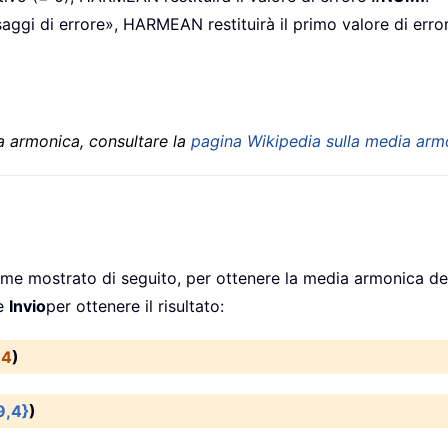
saggi di errore», HARMEAN restituirà il primo valore di erro
ia armonica, consultare la
pagina Wikipedia sulla media arm
e mostrato di seguito, per ottenere la media armonica dei 
re
Invio
per ottenere il risultato:
,
4
)
9,4}
)