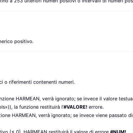
ino a 253 ulteriori numeri positivi o intervalli di numeri po
erico positivo.
i o riferimenti contenenti numeri.
unzione HARMEAN, verrà ignorato; se invece il valore testual
, la funzione restituirà l’
#VALORE!
errore.
nzione HARMEAN, verrà ignorato; se invece viene passato di
itivo (≤ 0), HARMEAN restituirà il valore di errore
#NUM!
.