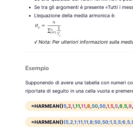
Se tra gli argomenti è presente «Tutti i mes
L’equazione della media armonica è:
√ Nota: Per ulteriori informazioni sulla med
Esempio
Supponendo di avere una tabella con numeri com
riportate di seguito in una cella vuota e preme
=HARMEAN()
5
,
2
,
1
,
11
,
11
,
8
,
50
,
50
,
1,5
,
5
,
6,5
,
9
=HARMEAN()
{5,2,1;11,11,8;50,50;1,5,5;6,5,