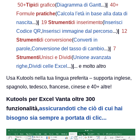
50+
Tipi
di grafico
(
Diagramma di Gantt
...)
|
40+
Formule
pratiche
(
Calcola l'età in base alla data di
nascita
...)
|
19
Strumenti
di inserimento
(
Inserisci
Codice QR
,
Inserisci immagine dal percorso
...)
|
12
Strumenti
di conversione
(
Converti in
parole
,
Conversione del tasso di cambio
...)
|
7
Strumenti
Unisci e Dividi
(
Unione avanzata
righe
,
Dividi celle Excel
...)
|
... e molto altro
Usa Kutools nella tua lingua preferita – supporta inglese,
spagnolo, tedesco, francese, cinese e 40+ altre!
Kutools per Excel Vanta oltre 300
funzionalità,
assicurandoti che ciò di cui hai
bisogno sia sempre a portata di clic...