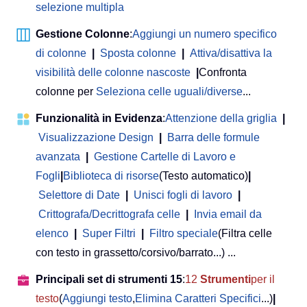
selezione multipla
Gestione Colonne
:
Aggiungi un numero specifico
di colonne
|
Sposta colonne
|
Attiva/disattiva la
visibilità delle colonne nascoste
|
Confronta
colonne per
Seleziona celle uguali/diverse
...
Funzionalità in Evidenza
:
Attenzione della griglia
|
Visualizzazione Design
|
Barra delle formule
avanzata
|
Gestione Cartelle di Lavoro e
Fogli
|
Biblioteca di risorse
(Testo automatico)
|
Selettore di Date
|
Unisci fogli di lavoro
|
Crittografa/Decrittografa celle
|
Invia email da
elenco
|
Super Filtri
|
Filtro speciale
(Filtra celle
con testo in grassetto/corsivo/barrato...) ...
Principali set di strumenti 15
:
12
Strumenti
per il
testo
(
Aggiungi testo
,
Elimina Caratteri Specifici
...)
|