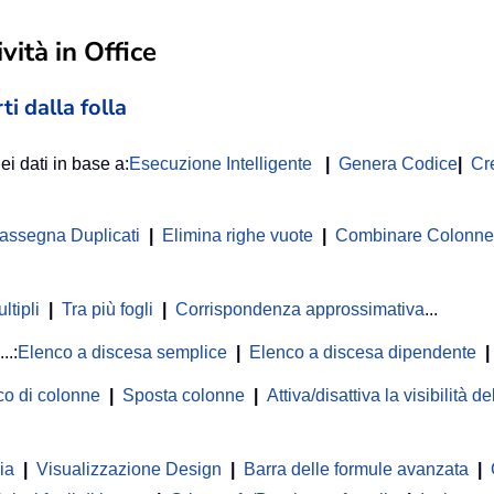
vità in Office
ti dalla folla
ei dati in base a:
Esecuzione Intelligente
|
Genera Codice
|
Cr
rassegna Duplicati
|
Elimina righe vuote
|
Combinare Colonne o
ltipli
|
Tra più fogli
|
Corrispondenza approssimativa
...
...:
Elenco a discesa semplice
|
Elenco a discesa dipendente
|
co di colonne
|
Sposta colonne
|
Attiva/disattiva la visibilità 
ia
|
Visualizzazione Design
|
Barra delle formule avanzata
|