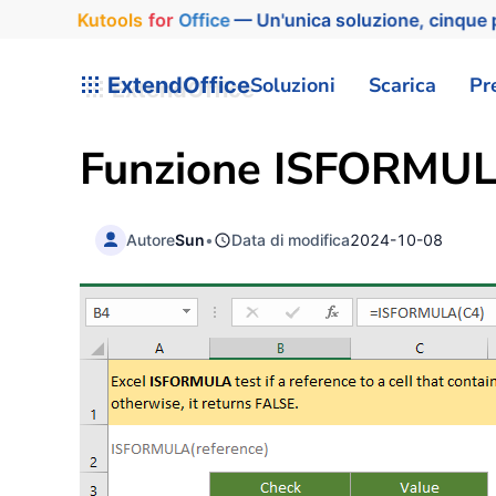
Kutools
for
Office
— Un'unica soluzione, cinque p
ExtendOffice
Soluzioni
Scarica
Pr
Funzione ISFORMULA
Autore
Sun
•
Data di modifica
2024-10-08