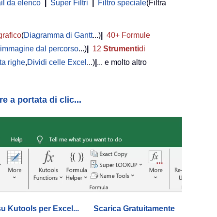
il da elenco
|
Super Filtri
|
Filtro speciale
(Filtra
grafico
(
Diagramma di Gantt
...)
|
40+ Formule
i immagine dal percorso
...)
|
12
Strumenti
di
a righe
,
Dividi celle Excel
...)
|
... e molto altro
 a portata di clic...
su Kutools per Excel...
Scarica Gratuitamente