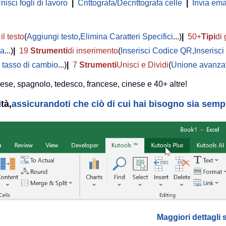
nisci fogli di lavoro
|
Crittografa/Decrittografa celle
|
Invia ema
il testo
(
Aggiungi testo
,
Elimina Caratteri Specifici
...)
|
50+
Tipi
di 
ta
...)
|
19
Strumenti
di inserimento
(
Inserisci Codice QR
,
Inserisc
 tasso di cambio
...)
|
7
Strumenti
Unisci e Dividi
(
Unione avanzat
lese, spagnolo, tedesco, francese, cinese e 40+ altre!
tà,
assicurandoti che ciò di cui hai bisogno sia sempre
Maggiori dettagli 