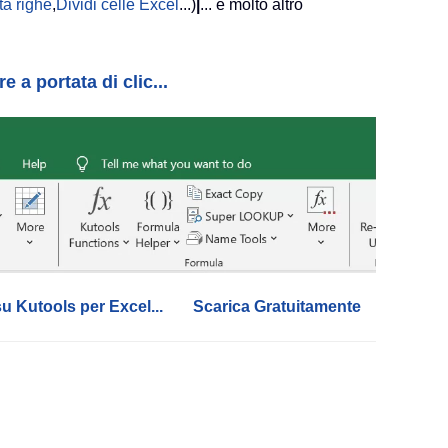
a righe
,
Dividi celle Excel
...)
|
... e molto altro
 a portata di clic...
su Kutools per Excel...
Scarica Gratuitamente