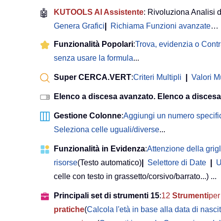
🤖
KUTOOLS AI Assistente
: Rivoluziona Analisi d
Genera Grafici
|
Richiama Funzioni avanzate
…
Funzionalità Popolari
:
Trova, evidenzia o Cont
senza usare la formula
...
Super CERCA.VERT
:
Criteri Multipli
|
Valori Mu
Elenco a discesa avanzato. Elenco a discesa
Gestione Colonne
:
Aggiungi un numero specifi
Seleziona celle uguali/diverse
...
Funzionalità in Evidenza
:
Attenzione della grigl
risorse
(Testo automatico)
|
Selettore di Date
|
U
celle con testo in grassetto/corsivo/barrato...) ...
Principali set di strumenti 15
:
12
Strumenti
per 
pratiche
(
Calcola l'età in base alla data di nasci