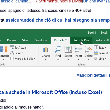
 tasso di cambio
...)
|
7
Strumenti
Unisci e Dividi
(
Unione avanzat
lese, spagnolo, tedesco, francese, cinese e 40+ altre!
tà,
assicurandoti che ciò di cui hai bisogno sia sempre
Maggiori dettagli 
ica a schede in Microsoft Office (incluso Excel)
ndo!
 dì addio al “mouse hand”.