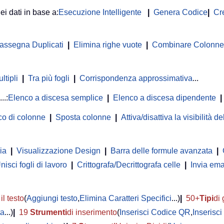
ei dati in base a:
Esecuzione Intelligente
|
Genera Codice
|
Cr
rassegna Duplicati
|
Elimina righe vuote
|
Combinare Colonne o
ltipli
|
Tra più fogli
|
Corrispondenza approssimativa
...
...:
Elenco a discesa semplice
|
Elenco a discesa dipendente
|
co di colonne
|
Sposta colonne
|
Attiva/disattiva la visibilità 
ia
|
Visualizzazione Design
|
Barra delle formule avanzata
|
nisci fogli di lavoro
|
Crittografa/Decrittografa celle
|
Invia ema
il testo
(
Aggiungi testo
,
Elimina Caratteri Specifici
...)
|
50+
Tipi
di 
ta
...)
|
19
Strumenti
di inserimento
(
Inserisci Codice QR
,
Inserisc