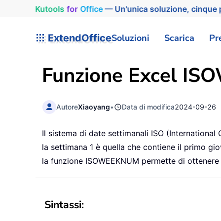
Kutools
for
Office
— Un'unica soluzione, cinque p
ExtendOffice
Soluzioni
Scarica
Pr
Funzione Excel
IS
Autore
Xiaoyang
•
Data di modifica
2024-09-26
Il sistema di date settimanali ISO (International
la settimana 1 è quella che contiene il primo giov
la funzione ISOWEEKNUM permette di ottenere r
Sintassi: