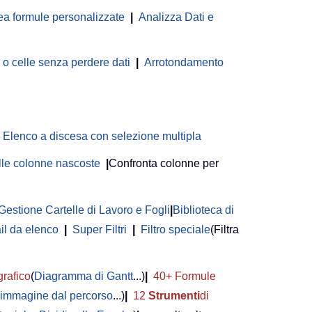
ea formule personalizzate
|
Analizza Dati e
 celle senza perdere dati
|
Arrotondamento
Elenco a discesa con selezione multipla
delle colonne nascoste
|
Confronta colonne per
Gestione Cartelle di Lavoro e Fogli
|
Biblioteca di
il da elenco
|
Super Filtri
|
Filtro speciale
(Filtra
grafico
(
Diagramma di Gantt
...)
|
40+ Formule
i immagine dal percorso
...)
|
12
Strumenti
di