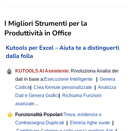
I Migliori Strumenti per la
Produttività in Office
Kutools per Excel – Aiuta te a distinguerti
dalla folla
🤖
KUTOOLS AI Assistente
: Rivoluziona Analisi dei
dati in base a:
Esecuzione Intelligente
|
Genera
Codice
|
Crea formule personalizzate
|
Analizza
Dati e Genera Grafici
|
Richiama Funzioni
avanzate
…
Funzionalità Popolari
:
Trova, evidenzia o
Contrassegna Duplicati
|
Elimina righe vuote
|
Combinare Colonne o celle senza perdere dati
|