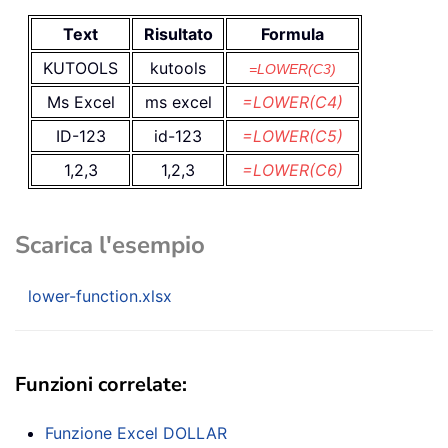
Text
Risultato
Formula
KUTOOLS
kutools
=LOWER(C3)
Ms Excel
ms excel
=LOWER(C4)
ID-123
id-123
=LOWER(C5)
1,2,3
1,2,3
=LOWER(C6)
Scarica l'esempio
lower-function.xlsx
Funzioni correlate:
Funzione Excel
DOLLAR