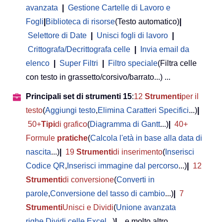
avanzata
|
Gestione Cartelle di Lavoro e
Fogli
|
Biblioteca di risorse
(Testo automatico)
|
Selettore di Date
|
Unisci fogli di lavoro
|
Crittografa/Decrittografa celle
|
Invia email da
elenco
|
Super Filtri
|
Filtro speciale
(Filtra celle
con testo in grassetto/corsivo/barrato...) ...
Principali set di strumenti 15
:
12
Strumenti
per il
testo
(
Aggiungi testo
,
Elimina Caratteri Specifici
...)
|
50+
Tipi
di grafico
(
Diagramma di Gantt
...)
|
40+
Formule
pratiche
(
Calcola l'età in base alla data di
nascita
...)
|
19
Strumenti
di inserimento
(
Inserisci
Codice QR
,
Inserisci immagine dal percorso
...)
|
12
Strumenti
di conversione
(
Converti in
parole
,
Conversione del tasso di cambio
...)
|
7
Strumenti
Unisci e Dividi
(
Unione avanzata
righe
,
Dividi celle Excel
...)
|
... e molto altro