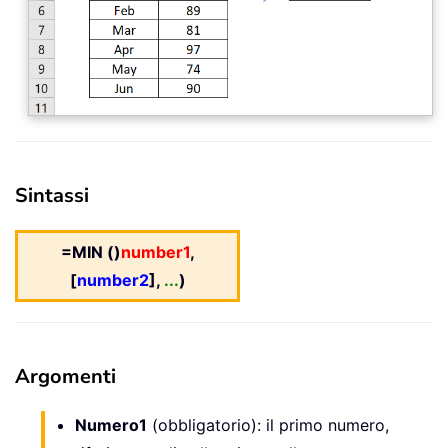
Sintassi
=MIN ()
number1
,
[
number2
],
...
)
Argomenti
Numero1
(obbligatorio): il primo numero,