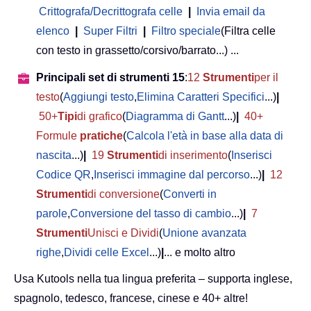
Crittografa/Decrittografa celle
|
Invia email da
elenco
|
Super Filtri
|
Filtro speciale
(Filtra celle
con testo in grassetto/corsivo/barrato...) ...
Principali set di strumenti 15
:
12
Strumenti
per il
testo
(
Aggiungi testo
,
Elimina Caratteri Specifici
...)
|
50+
Tipi
di grafico
(
Diagramma di Gantt
...)
|
40+
Formule
pratiche
(
Calcola l'età in base alla data di
nascita
...)
|
19
Strumenti
di inserimento
(
Inserisci
Codice QR
,
Inserisci immagine dal percorso
...)
|
12
Strumenti
di conversione
(
Converti in
parole
,
Conversione del tasso di cambio
...)
|
7
Strumenti
Unisci e Dividi
(
Unione avanzata
righe
,
Dividi celle Excel
...)
|
... e molto altro
Usa Kutools nella tua lingua preferita – supporta inglese,
spagnolo, tedesco, francese, cinese e 40+ altre!