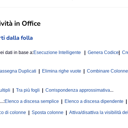
vità in Office
ti dalla folla
ei dati in base a:
Esecuzione Intelligente
|
Genera Codice
|
Cr
rassegna Duplicati
|
Elimina righe vuote
|
Combinare Colonne o
ltipli
|
Tra più fogli
|
Corrispondenza approssimativa
...
...:
Elenco a discesa semplice
|
Elenco a discesa dipendente
|
co di colonne
|
Sposta colonne
|
Attiva/disattiva la visibilità 