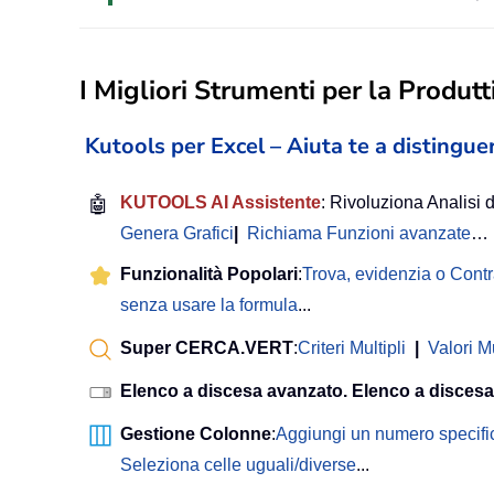
I Migliori Strumenti per la Produtti
Kutools per Excel – Aiuta te a distinguer
🤖
KUTOOLS AI Assistente
: Rivoluziona Analisi d
Genera Grafici
|
Richiama Funzioni avanzate
…
Funzionalità Popolari
:
Trova, evidenzia o Cont
senza usare la formula
...
Super CERCA.VERT
:
Criteri Multipli
|
Valori Mu
Elenco a discesa avanzato. Elenco a discesa
Gestione Colonne
:
Aggiungi un numero specifi
Seleziona celle uguali/diverse
...