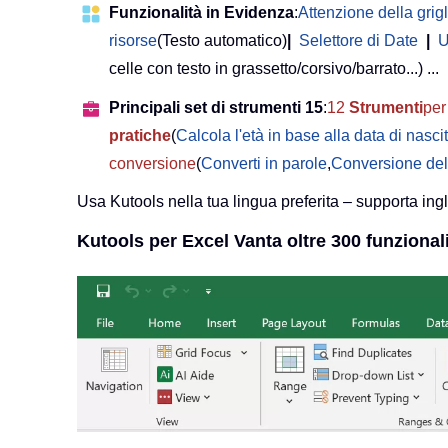
Funzionalità in Evidenza
:
Attenzione della grigl
risorse
(Testo automatico)
|
Selettore di Date
|
U
celle con testo in grassetto/corsivo/barrato...) ...
Principali set di strumenti 15
:
12
Strumenti
per 
pratiche
(
Calcola l'età in base alla data di nasci
conversione
(
Converti in parole
,
Conversione del
Usa Kutools nella tua lingua preferita – supporta ing
Kutools per Excel Vanta oltre 300 funzionali