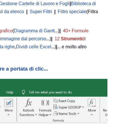
Gestione Cartelle di Lavoro e Fogli
|
Biblioteca di
il da elenco
|
Super Filtri
|
Filtro speciale
(Filtra
grafico
(
Diagramma di Gantt
...)
|
40+ Formule
i immagine dal percorso
...)
|
12
Strumenti
di
a righe
,
Dividi celle Excel
...)
|
... e molto altro
 a portata di clic...