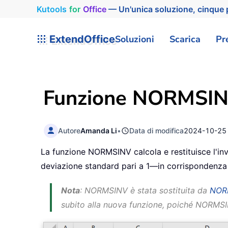
Kutools
for
Office
— Un'unica soluzione, cinque p
ExtendOffice
Soluzioni
Scarica
Pr
Funzione NORMSINV
Autore
Amanda Li
•
Data di modifica
2024-10-25
La funzione NORMSINV calcola e restituisce l'in
deviazione standard pari a 1—in corrispondenza d
Nota
: NORMSINV è stata sostituita da
NOR
subito alla nuova funzione, poiché NORMSIN