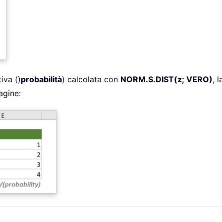
iva ()
probabilità
) calcolata con
NORM.S.DIST(z; VERO)
, 
agine: