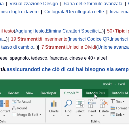
ia
|
Visualizzazione Design
|
Barra delle formule avanzata
|
nisci fogli di lavoro
|
Crittografa/Decrittografa celle
|
Invia ema
il testo
(
Aggiungi testo
,
Elimina Caratteri Specifici
...)
|
50+
Tipi
di 
ta
...)
|
19
Strumenti
di inserimento
(
Inserisci Codice QR
,
Inserisc
 tasso di cambio
...)
|
7
Strumenti
Unisci e Dividi
(
Unione avanzat
lese, spagnolo, tedesco, francese, cinese e 40+ altre!
tà,
assicurandoti che ciò di cui hai bisogno sia sempre