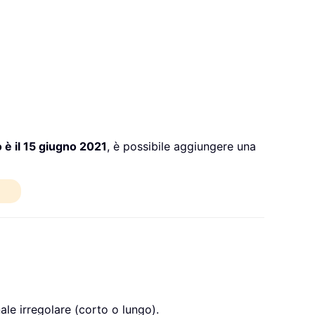
 è il 15 giugno 2021
, è possibile aggiungere una
ale irregolare (corto o lungo).