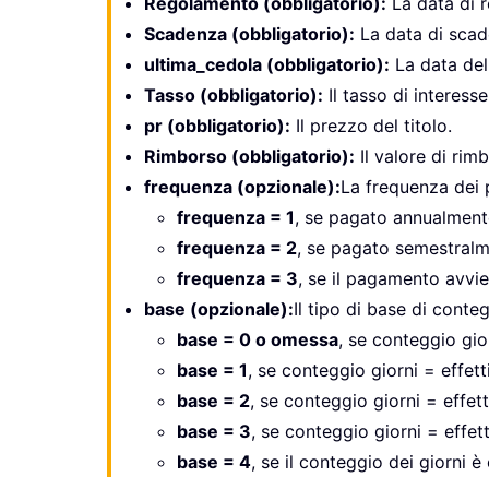
Regolamento (obbligatorio):
La data di r
Scadenza (obbligatorio):
La data di scade
ultima_cedola (obbligatorio):
La data dell
Tasso (obbligatorio):
Il tasso di interesse
pr (obbligatorio):
Il prezzo del titolo.
Rimborso (obbligatorio):
Il valore di rim
frequenza (opzionale):
La frequenza dei 
frequenza = 1
, se pagato annualment
frequenza = 2
, se pagato semestralm
frequenza = 3
, se il pagamento avvi
base (opzionale):
Il tipo di base di conteg
base = 0 o omessa
, se conteggio gi
base = 1
, se conteggio giorni = effett
base = 2
, se conteggio giorni = effet
base = 3
, se conteggio giorni = effet
base = 4
, se il conteggio dei giorni 