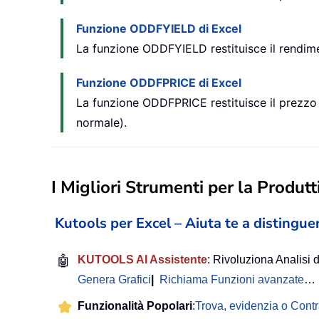
Funzione ODDFYIELD di Excel
La funzione ODDFYIELD restituisce il rendime
Funzione ODDFPRICE di Excel
La funzione ODDFPRICE restituisce il prezzo 
normale).
I Migliori Strumenti per la Produtti
Kutools per Excel – Aiuta te a distinguer
🤖
KUTOOLS AI Assistente
: Rivoluziona Analisi d
Genera Grafici
|
Richiama Funzioni avanzate
…
Funzionalità Popolari
:
Trova, evidenzia o Cont