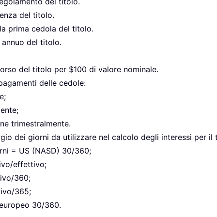
egolamento del titolo.
nza del titolo.
a prima cedola del titolo.
 annuo del titolo.
borso del titolo per $100 di valore nominale.
pagamenti delle cedole:
e;
ente;
ene trimestralmente.
gio dei giorni da utilizzare nel calcolo degli interessi per il 
orni = US (NASD) 30/360;
ivo/effettivo;
tivo/360;
tivo/365;
è europeo 30/360.