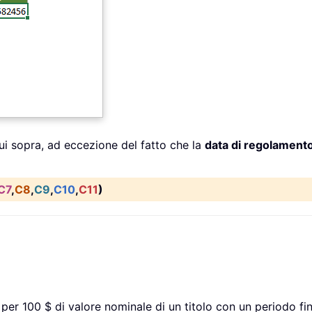
cui sopra, ad eccezione del fatto che la
data di regolamento
C7
,
C8
,
C9
,
C10
,
C11
)
er 100 $ di valore nominale di un titolo con un periodo fin