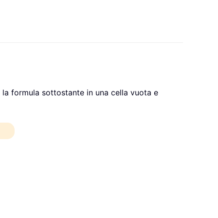
e la formula sottostante in una cella vuota e