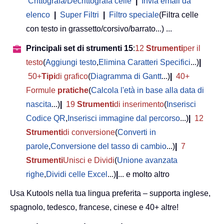
Crittografa/Decrittografa celle
|
Invia email da
elenco
|
Super Filtri
|
Filtro speciale
(Filtra celle
con testo in grassetto/corsivo/barrato...) ...
Principali set di strumenti 15
:
12
Strumenti
per il
testo
(
Aggiungi testo
,
Elimina Caratteri Specifici
...)
|
50+
Tipi
di grafico
(
Diagramma di Gantt
...)
|
40+
Formule
pratiche
(
Calcola l'età in base alla data di
nascita
...)
|
19
Strumenti
di inserimento
(
Inserisci
Codice QR
,
Inserisci immagine dal percorso
...)
|
12
Strumenti
di conversione
(
Converti in
parole
,
Conversione del tasso di cambio
...)
|
7
Strumenti
Unisci e Dividi
(
Unione avanzata
righe
,
Dividi celle Excel
...)
|
... e molto altro
Usa Kutools nella tua lingua preferita – supporta inglese,
spagnolo, tedesco, francese, cinese e 40+ altre!