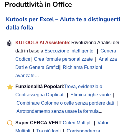
Produttività in Office
Kutools per Excel – Aiuta te a distinguerti
dalla folla
🤖
KUTOOLS AI Assistente
: Rivoluziona Analisi dei
dati in base a:
Esecuzione Intelligente
|
Genera
Codice
|
Crea formule personalizzate
|
Analizza
Dati e Genera Grafici
|
Richiama Funzioni
avanzate
…
Funzionalità Popolari
:
Trova, evidenzia o
Contrassegna Duplicati
|
Elimina righe vuote
|
Combinare Colonne o celle senza perdere dati
|
Arrotondamento senza usare la formula
...
Super CERCA.VERT
:
Criteri Multipli
|
Valori
Multipli
|
Tra più fogli
|
Corrispondenza