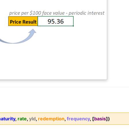
aturity
,
rate
,
yld
,
redemption
,
frequency
, [
basis
])