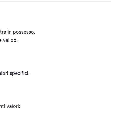
ntra in possesso.
e valido.
ori specifici.
ti valori: