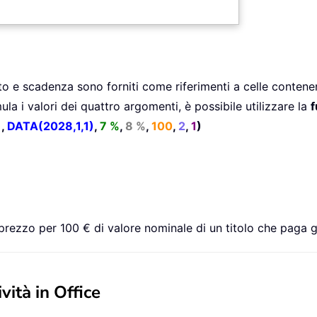
o e scadenza sono forniti come riferimenti a celle contene
ula i valori dei quattro argomenti, è possibile utilizzare la
f
)
,
DATA(2028,1,1)
,
7 %
,
8 %
,
100
,
2
,
1
)
zzo per 100 € di valore nominale di un titolo che paga gli
vità in Office