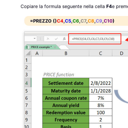
Copiare la formula seguente nella cella
F4
e preme
=PREZZO ()
C4
,
C5
,
C6
,
C7
,
C8
,
C9
,
C10
)