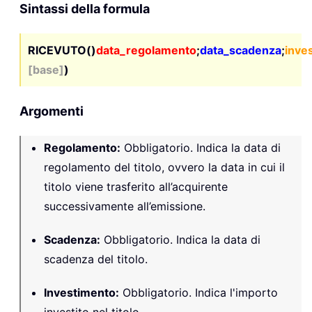
Sintassi della formula
RICEVUTO()
data_regolamento
;
data_scadenza
;
inve
[base]
)
Argomenti
Regolamento
:
Obbligatorio. Indica la data di
regolamento del titolo, ovvero la data in cui il
titolo viene trasferito all’acquirente
successivamente all’emissione.
Scadenza
:
Obbligatorio. Indica la data di
scadenza del titolo.
Investimento
:
Obbligatorio. Indica l'importo