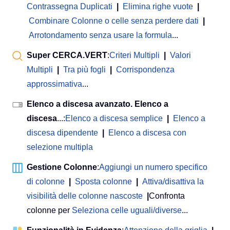
Contrassegna Duplicati
|
Elimina righe vuote
|
Combinare Colonne o celle senza perdere dati
|
Arrotondamento senza usare la formula
...
Super CERCA.VERT
:
Criteri Multipli
|
Valori
Multipli
|
Tra più fogli
|
Corrispondenza
approssimativa
...
Elenco a discesa avanzato. Elenco a
discesa
...:
Elenco a discesa semplice
|
Elenco a
discesa dipendente
|
Elenco a discesa con
selezione multipla
Gestione Colonne
:
Aggiungi un numero specifico
di colonne
|
Sposta colonne
|
Attiva/disattiva la
visibilità delle colonne nascoste
|
Confronta
colonne per
Seleziona celle uguali/diverse
...