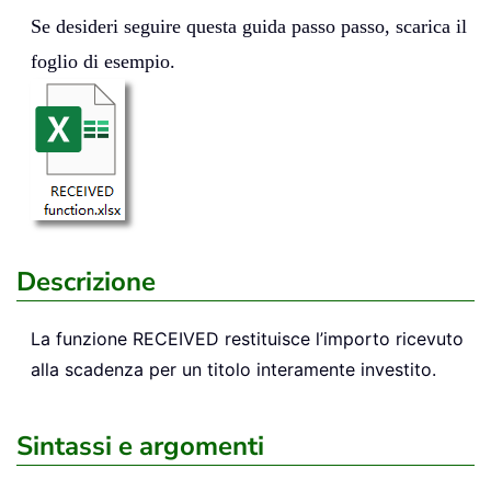
Se desideri seguire questa guida passo passo, scarica il
foglio di esempio.
Descrizione
La funzione
RECEIVED
restituisce l’importo ricevuto
alla scadenza per un titolo interamente investito.
Sintassi e argomenti