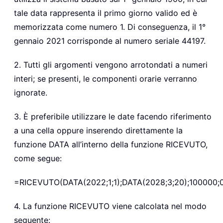
tale data rappresenta il primo giorno valido ed è
memorizzata come numero 1. Di conseguenza, il 1°
gennaio 2021 corrisponde al numero seriale 44197.
2. Tutti gli argomenti vengono arrotondati a numeri
interi; se presenti, le componenti orarie verranno
ignorate.
3. È preferibile utilizzare le date facendo riferimento
a una cella oppure inserendo direttamente la
funzione DATA all’interno della funzione RICEVUTO,
come segue:
=RICEVUTO(DATA(2022;1;1);DATA(2028;3;20);100000;
4. La funzione RICEVUTO viene calcolata nel modo
seguente: