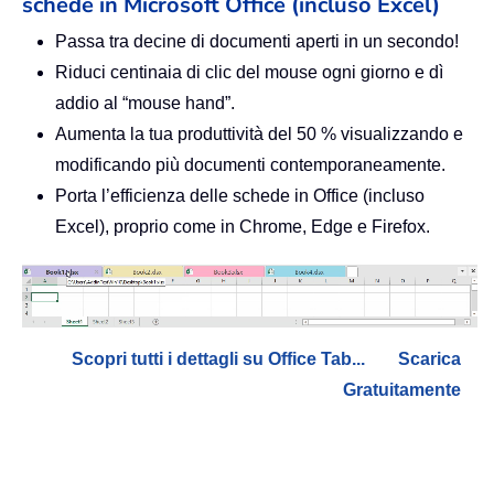
schede in Microsoft Office (incluso Excel)
Passa tra decine di documenti aperti in un secondo!
Riduci centinaia di clic del mouse ogni giorno e dì
addio al “mouse hand”.
Aumenta la tua produttività del 50 % visualizzando e
modificando più documenti contemporaneamente.
Porta l’efficienza delle schede in Office (incluso
Excel), proprio come in Chrome, Edge e Firefox.
Scopri tutti i dettagli su Office Tab...
Scarica
Gratuitamente