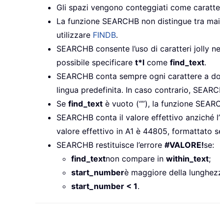
Gli spazi vengono conteggiati come caratter
La funzione SEARCHB non distingue tra maiu
utilizzare
FINDB
.
SEARCHB consente l’uso di caratteri jolly ne
possibile specificare
t*l
come
find_text
.
SEARCHB conta sempre ogni carattere a dop
lingua predefinita. In caso contrario, SEA
Se
find_text
è vuoto (“”), la funzione SEARC
SEARCHB conta il valore effettivo anziché l
valore effettivo in A1 è 44805, formattato
SEARCHB restituisce l’errore
#VALORE!
se:
find_text
non compare in
within_text
;
start_number
è maggiore della lunghez
start_number < 1
.