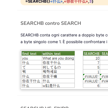
=SEARCHB()
«什么»
,
«你在干什么»
,
3
)
SEARCHB contro SEARCH
SEARCHB conta ogni carattere a doppio byte com
a byte singolo come 1. È possibile confrontare 