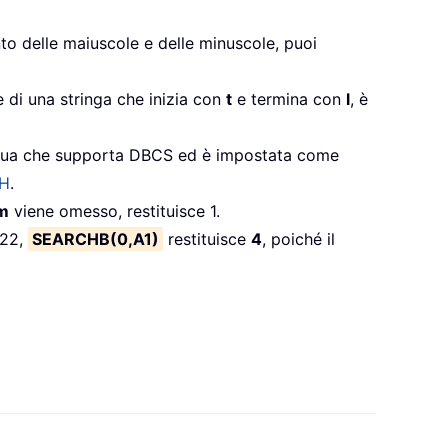
o delle maiuscole e delle minuscole, puoi
e di una stringa che inizia con
t
e termina con
l
, è
ngua che supporta DBCS ed è impostata come
H
.
m
viene omesso, restituisce 1.
022,
SEARCHB(0,A1)
restituisce
4
, poiché il