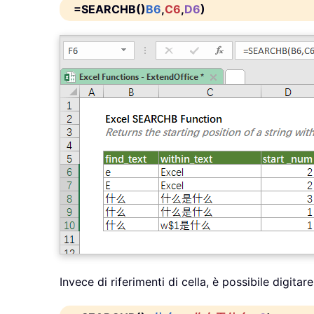
=SEARCHB()
B6
,
C6
,
D6
)
Invece di riferimenti di cella, è possibile digitar