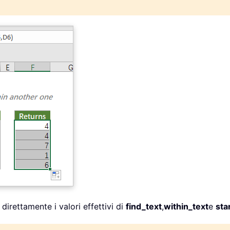
e direttamente i valori effettivi di
find_text
,
within_text
e
sta