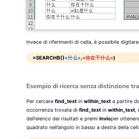
Invece di riferimenti di cella, è possibile digitar
=SEARCHB()
«什么»
,
«你在干什么»
)
Esempio di ricerca senza distinzione tr
Per cercare
find_text
in
within_text
a partire da
occorrenza trovata di
find_text
in
within_text
,
dell’elenco dei risultati e premi
Invio
per ottenere
quadrato nell’angolo in basso a destra della cell