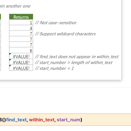
B()
find_text
,
within_text
,
start_num
)