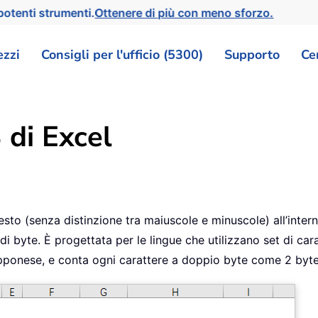
otenti strumenti.
Ottenere di più con meno sforzo.
ezzi
Consigli per l'ufficio (5300)
Supporto
Ce
di Excel
o (senza distinzione tra maiuscole e minuscole) all’interno d
 di byte. È progettata per le lingue che utilizzano set di c
apponese, e conta ogni carattere a doppio byte come 2 byte