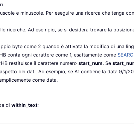
i.
scole e minuscole. Per eseguire una ricerca che tenga cont
lle ricerche. Ad esempio, se si desidera trovare la posizion
pio byte come 2 quando è attivata la modifica di una li
RCHB conta ogni carattere come 1, esattamente come
SEARC
HB restituisce il carattere numero
start_num
. Se
start_nu
’aspetto dei dati. Ad esempio, se A1 contiene la data 9/1/2
 semplicemente come data.
za di
within_text
;