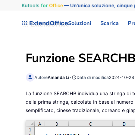
Kutools
for
Office
— Un'unica soluzione, cinque p
ExtendOffice
Soluzioni
Scarica
Pr
Funzione SEARCHB 
Autore
Amanda Li
•
Data di modifica
2024-10-28
La funzione SEARCHB individua una stringa di test
della prima stringa, calcolata in base al numero
semplificato, cinese tradizionale, coreano e gi