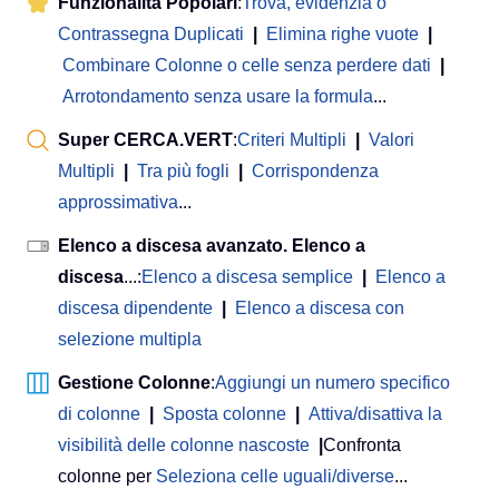
Funzionalità Popolari
:
Trova, evidenzia o
Contrassegna Duplicati
|
Elimina righe vuote
|
Combinare Colonne o celle senza perdere dati
|
Arrotondamento senza usare la formula
...
Super CERCA.VERT
:
Criteri Multipli
|
Valori
Multipli
|
Tra più fogli
|
Corrispondenza
approssimativa
...
Elenco a discesa avanzato. Elenco a
discesa
...:
Elenco a discesa semplice
|
Elenco a
discesa dipendente
|
Elenco a discesa con
selezione multipla
Gestione Colonne
:
Aggiungi un numero specifico
di colonne
|
Sposta colonne
|
Attiva/disattiva la
visibilità delle colonne nascoste
|
Confronta
colonne per
Seleziona celle uguali/diverse
...