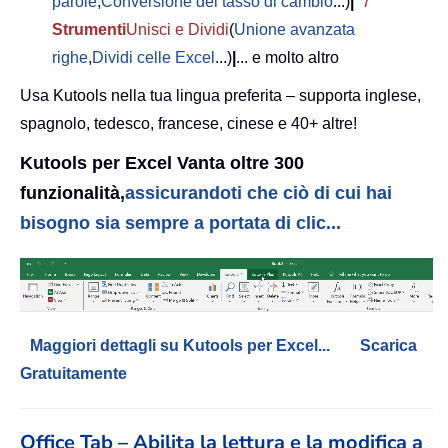
parole
,
Conversione del tasso di cambio
...)
|
7
Strumenti
Unisci e Dividi
(
Unione avanzata
righe
,
Dividi celle Excel
...)
|
... e molto altro
Usa Kutools nella tua lingua preferita – supporta inglese,
spagnolo, tedesco, francese, cinese e 40+ altre!
Kutools per Excel Vanta oltre 300
funzionalità,
assicurandoti che ciò di cui hai
bisogno sia sempre a portata di clic...
Maggiori dettagli su Kutools per Excel...
Scarica
Gratuitamente
Office Tab – Abilita la lettura e la modifica a