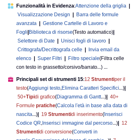
Funzionalità in Evidenza
:
Attenzione della griglia
|
Visualizzazione Design
|
Barra delle formule
avanzata
|
Gestione Cartelle di Lavoro e
Fogli
|
Biblioteca di risorse
(Testo automatico)
|
Selettore di Date
|
Unisci fogli di lavoro
|
Crittografa/Decrittografa celle
|
Invia email da
elenco
|
Super Filtri
|
Filtro speciale
(Filtra celle
con testo in grassetto/corsivo/barrato...) ...
Principali set di strumenti 15
:
12
Strumenti
per il
testo
(
Aggiungi testo
,
Elimina Caratteri Specifici
...)
|
50+
Tipi
di grafico
(
Diagramma di Gantt
...)
|
40+
Formule
pratiche
(
Calcola l'età in base alla data di
nascita
...)
|
19
Strumenti
di inserimento
(
Inserisci
Codice QR
,
Inserisci immagine dal percorso
...)
|
12
Strumenti
di conversione
(
Converti in