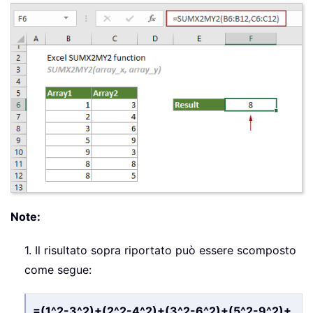
Note:
1. Il risultato sopra riportato può essere scomposto
come segue:
=(1^2-3^2)+(2^2-4^2)+(3^2-6^2)+(5^2-9^2)+