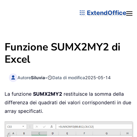
ExtendOffice
Funzione SUMX2MY2 di
Excel
Autore
Siluvia
•
Data di modifica
2025-05-14
La funzione
SUMX2MY2
restituisce la somma della
differenza dei quadrati dei valori corrispondenti in due
array specificati.