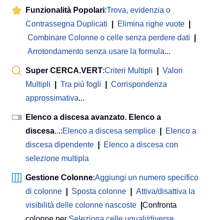
Funzionalità Popolari
:
Trova, evidenzia o
Contrassegna Duplicati
|
Elimina righe vuote
|
Combinare Colonne o celle senza perdere dati
|
Arrotondamento senza usare la formula
...
Super CERCA.VERT
:
Criteri Multipli
|
Valori
Multipli
|
Tra più fogli
|
Corrispondenza
approssimativa
...
Elenco a discesa avanzato. Elenco a
discesa
...:
Elenco a discesa semplice
|
Elenco a
discesa dipendente
|
Elenco a discesa con
selezione multipla
Gestione Colonne
:
Aggiungi un numero specifico
di colonne
|
Sposta colonne
|
Attiva/disattiva la
visibilità delle colonne nascoste
|
Confronta
colonne per
Seleziona celle uguali/diverse
...