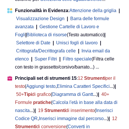
Funzionalità in Evidenza
:
Attenzione della griglia
|
Visualizzazione Design
|
Barra delle formule
avanzata
|
Gestione Cartelle di Lavoro e
Fogli
|
Biblioteca di risorse
(Testo automatico)
|
Selettore di Date
|
Unisci fogli di lavoro
|
Crittografa/Decrittografa celle
|
Invia email da
elenco
|
Super Filtri
|
Filtro speciale
(Filtra celle
con testo in grassetto/corsivo/barrato...) ...
Principali set di strumenti 15
:
12
Strumenti
per il
testo
(
Aggiungi testo
,
Elimina Caratteri Specifici
...)
|
50+
Tipi
di grafico
(
Diagramma di Gantt
...)
|
40+
Formule
pratiche
(
Calcola l'età in base alla data di
nascita
...)
|
19
Strumenti
di inserimento
(
Inserisci
Codice QR
,
Inserisci immagine dal percorso
...)
|
12
Strumenti
di conversione
(
Converti in