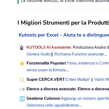
La funzione MAIUSC di Excel trasforma automati
I Migliori Strumenti per la Produtti
Kutools per Excel – Aiuta te a distinguer
🤖
KUTOOLS AI Assistente
: Rivoluziona Analisi d
Genera Grafici
|
Richiama Funzioni avanzate
…
Funzionalità Popolari
:
Trova, evidenzia o Cont
senza usare la formula
...
Super CERCA.VERT
:
Criteri Multipli
|
Valori Mu
Elenco a discesa avanzato. Elenco a discesa
Gestione Colonne
:
Aggiungi un numero specifi
Seleziona celle uguali/diverse
...