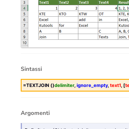
Sintassi
=TEXTJOIN ()
delimiter
,
ignore_empty
,
text1
, [
t
Argomenti