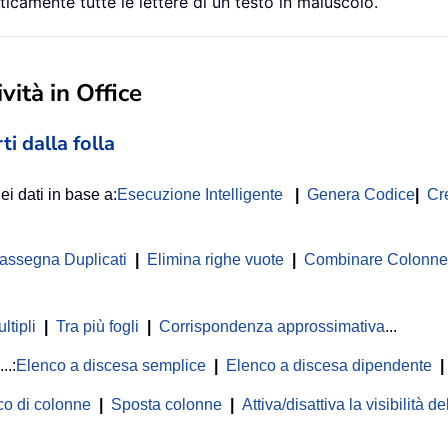
camente tutte le lettere di un testo in maiuscolo.
vità in Office
ti dalla folla
ei dati in base a:
Esecuzione Intelligente
|
Genera Codice
|
Cr
rassegna Duplicati
|
Elimina righe vuote
|
Combinare Colonne o
ltipli
|
Tra più fogli
|
Corrispondenza approssimativa
...
...:
Elenco a discesa semplice
|
Elenco a discesa dipendente
|
co di colonne
|
Sposta colonne
|
Attiva/disattiva la visibilità 