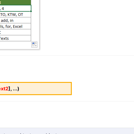
ext2
], ...)