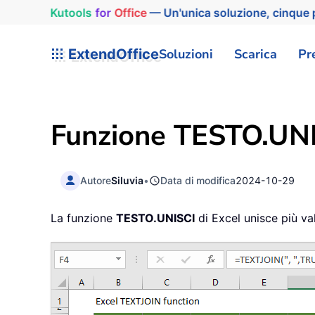
Kutools
for
Office
— Un'unica soluzione, cinque p
ExtendOffice
Soluzioni
Scarica
Pr
Funzione TESTO.UNI
Autore
Siluvia
•
Data di modifica
2024-10-29
La funzione
TESTO.UNISCI
di Excel unisce più val