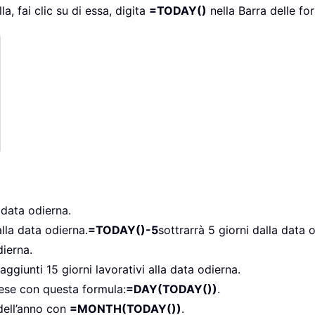
a, fai clic su di essa, digita
=TODAY()
nella Barra delle fo
 data odierna.
lla data odierna.
=TODAY()-5
sottrarrà 5 giorni dalla data 
dierna.
ggiunti 15 giorni lavorativi alla data odierna.
mese con questa formula:
=DAY(TODAY())
.
 dell’anno con
=MONTH(TODAY())
.