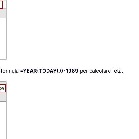
a formula
=YEAR(TODAY())-1989
per calcolare l’età.