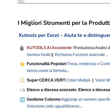
I Migliori Strumenti per la Produtti
Kutools per Excel – Aiuta te a distinguer
🤖
KUTOOLS AI Assistente
: Rivoluziona Analisi d
Genera Grafici
|
Richiama Funzioni avanzate
…
Funzionalità Popolari
:
Trova, evidenzia o Cont
senza usare la formula
...
Super CERCA.VERT
:
Criteri Multipli
|
Valori Mu
Elenco a discesa avanzato. Elenco a discesa
Gestione Colonne
:
Aggiungi un numero specifi
Seleziona celle uguali/diverse
...