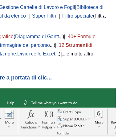
Gestione Cartelle di Lavoro e Fogli
|
Biblioteca di
il da elenco
|
Super Filtri
|
Filtro speciale
(Filtra
grafico
(
Diagramma di Gantt
...)
|
40+ Formule
i immagine dal percorso
...)
|
12
Strumenti
di
a righe
,
Dividi celle Excel
...)
|
... e molto altro
 a portata di clic...