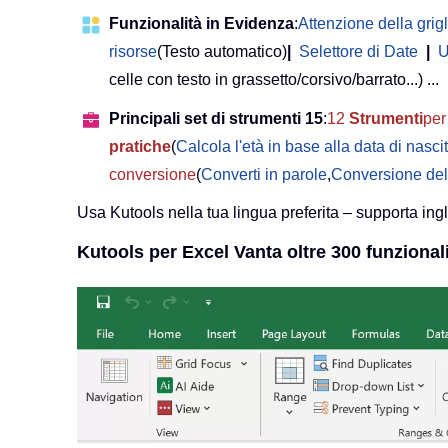
Funzionalità in Evidenza
:
Attenzione della grigl
risorse
(Testo automatico)
|
Selettore di Date
|
U
celle con testo in grassetto/corsivo/barrato...) ...
Principali set di strumenti 15
:
12
Strumenti
per 
pratiche
(
Calcola l'età in base alla data di nasci
conversione
(
Converti in parole
,
Conversione del
Usa Kutools nella tua lingua preferita – supporta ing
Kutools per Excel Vanta oltre 300 funzionali