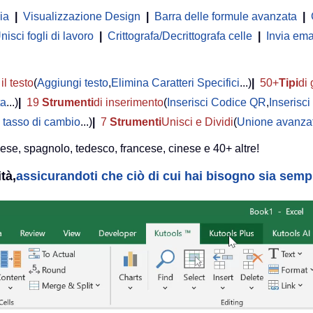
ia
|
Visualizzazione Design
|
Barra delle formule avanzata
|
nisci fogli di lavoro
|
Crittografa/Decrittografa celle
|
Invia ema
il testo
(
Aggiungi testo
,
Elimina Caratteri Specifici
...)
|
50+
Tipi
di 
ta
...)
|
19
Strumenti
di inserimento
(
Inserisci Codice QR
,
Inserisc
 tasso di cambio
...)
|
7
Strumenti
Unisci e Dividi
(
Unione avanzat
lese, spagnolo, tedesco, francese, cinese e 40+ altre!
tà,
assicurandoti che ciò di cui hai bisogno sia sempre