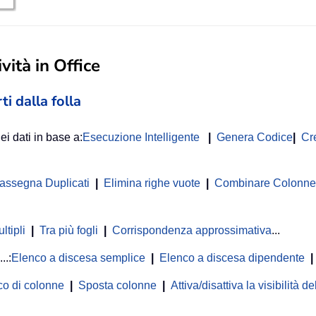
vità in Office
ti dalla folla
ei dati in base a:
Esecuzione Intelligente
|
Genera Codice
|
Cr
rassegna Duplicati
|
Elimina righe vuote
|
Combinare Colonne o
ltipli
|
Tra più fogli
|
Corrispondenza approssimativa
...
...:
Elenco a discesa semplice
|
Elenco a discesa dipendente
|
co di colonne
|
Sposta colonne
|
Attiva/disattiva la visibilità 