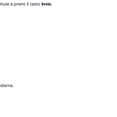
rmule e premi il tasto
Invio
.
odierna.