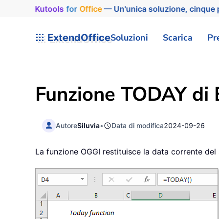
Kutools
for
Office
— Un'unica soluzione, cinque p
ExtendOffice
Soluzioni
Scarica
Pr
Funzione
TODAY
di 
Autore
Siluvia
•
Data di modifica
2024-09-26
La funzione OGGI restituisce la data corrente del si