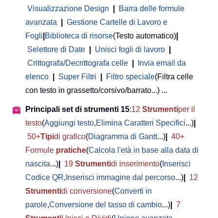
Visualizzazione Design
|
Barra delle formule
avanzata
|
Gestione Cartelle di Lavoro e
Fogli
|
Biblioteca di risorse
(Testo automatico)
|
Selettore di Date
|
Unisci fogli di lavoro
|
Crittografa/Decrittografa celle
|
Invia email da
elenco
|
Super Filtri
|
Filtro speciale
(Filtra celle
con testo in grassetto/corsivo/barrato...) ...
Principali set di strumenti 15
:
12
Strumenti
per il
testo
(
Aggiungi testo
,
Elimina Caratteri Specifici
...)
|
50+
Tipi
di grafico
(
Diagramma di Gantt
...)
|
40+
Formule
pratiche
(
Calcola l'età in base alla data di
nascita
...)
|
19
Strumenti
di inserimento
(
Inserisci
Codice QR
,
Inserisci immagine dal percorso
...)
|
12
Strumenti
di conversione
(
Converti in
parole
,
Conversione del tasso di cambio
...)
|
7