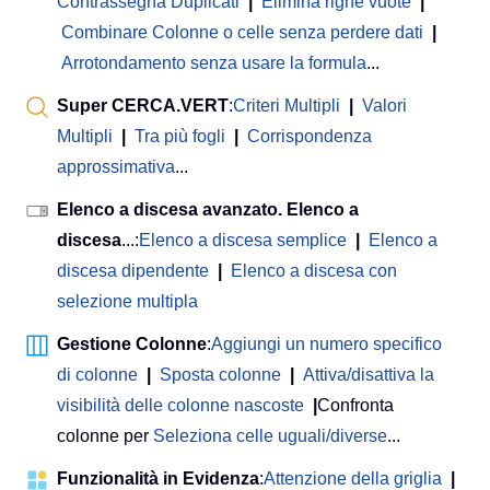
Contrassegna Duplicati
|
Elimina righe vuote
|
Combinare Colonne o celle senza perdere dati
|
Arrotondamento senza usare la formula
...
Super CERCA.VERT
:
Criteri Multipli
|
Valori
Multipli
|
Tra più fogli
|
Corrispondenza
approssimativa
...
Elenco a discesa avanzato. Elenco a
discesa
...:
Elenco a discesa semplice
|
Elenco a
discesa dipendente
|
Elenco a discesa con
selezione multipla
Gestione Colonne
:
Aggiungi un numero specifico
di colonne
|
Sposta colonne
|
Attiva/disattiva la
visibilità delle colonne nascoste
|
Confronta
colonne per
Seleziona celle uguali/diverse
...
Funzionalità in Evidenza
:
Attenzione della griglia
|