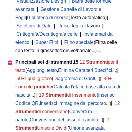
Visualizzazione Design
|
Barra delle formule
avanzata
|
Gestione Cartelle di Lavoro e
Fogli
|
Biblioteca di risorse
(Testo automatico)
|
Selettore di Date
|
Unisci fogli di lavoro
|
Crittografa/Decrittografa celle
|
Invia email da
elenco
|
Super Filtri
|
Filtro speciale
(Filtra celle
con testo in grassetto/corsivo/barrato...) ...
Principali set di strumenti 15
:
12
Strumenti
per il
testo
(
Aggiungi testo
,
Elimina Caratteri Specifici
...)
|
50+
Tipi
di grafico
(
Diagramma di Gantt
...)
|
40+
Formule
pratiche
(
Calcola l'età in base alla data di
nascita
...)
|
19
Strumenti
di inserimento
(
Inserisci
Codice QR
,
Inserisci immagine dal percorso
...)
|
12
Strumenti
di conversione
(
Converti in
parole
,
Conversione del tasso di cambio
...)
|
7
Strumenti
Unisci e Dividi
(
Unione avanzata