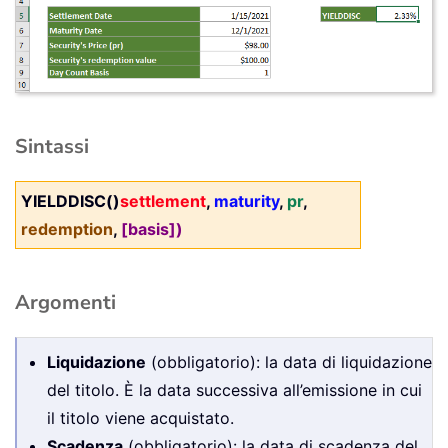
Sintassi
YIELDDISC()
settlement
,
maturity
,
pr
,
redemption
,
[basis])
Argomenti
Liquidazione
(obbligatorio): la data di liquidazione
del titolo. È la data successiva all’emissione in cui
il titolo viene acquistato.
Scadenza
(obbligatorio): la data di scadenza del