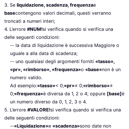
3. Se
liquidazione, scadenza, frequenza
e
base
contengono valori decimali, questi verranno
troncati a numeri interi;
4. L’errore
#NUM!
si verifica quando si verifica una
delle seguenti condizioni:
-- la data di liquidazione è successiva Maggiore o
uguale a alla data di scadenza;
-- uno qualsiasi degli argomenti forniti
«tasso»,
«pr», «rimborso», «frequenza»
o
«base»
non è un
numero valido.
Ad esempio:
«tasso»
< 0;
«pr»
≤ 0;
«rimborso»
≤
0;
«frequenza»
è diversa da 1, 2 o 4; oppure
[base]
è
un numero diverso da 0, 1, 2, 3 o 4.
5. L’errore
#VALORE!
si verifica quando si verifica una
delle seguenti condizioni:
--
«Liquidazione»
e
«scadenza»
sono date non