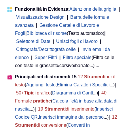
Funzionalità in Evidenza
:
Attenzione della griglia
|
Visualizzazione Design
|
Barra delle formule
avanzata
|
Gestione Cartelle di Lavoro e
Fogli
|
Biblioteca di risorse
(Testo automatico)
|
Selettore di Date
|
Unisci fogli di lavoro
|
Crittografa/Decrittografa celle
|
Invia email da
elenco
|
Super Filtri
|
Filtro speciale
(Filtra celle
con testo in grassetto/corsivo/barrato...) ...
Principali set di strumenti 15
:
12
Strumenti
per il
testo
(
Aggiungi testo
,
Elimina Caratteri Specifici
...)
|
50+
Tipi
di grafico
(
Diagramma di Gantt
...)
|
40+
Formule
pratiche
(
Calcola l'età in base alla data di
nascita
...)
|
19
Strumenti
di inserimento
(
Inserisci
Codice QR
,
Inserisci immagine dal percorso
...)
|
12
Strumenti
di conversione
(
Converti in