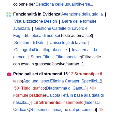
colonne per
Seleziona celle uguali/diverse
...
Funzionalità in Evidenza
:
Attenzione della griglia
|
Visualizzazione Design
|
Barra delle formule
avanzata
|
Gestione Cartelle di Lavoro e
Fogli
|
Biblioteca di risorse
(Testo automatico)
|
Selettore di Date
|
Unisci fogli di lavoro
|
Crittografa/Decrittografa celle
|
Invia email da
elenco
|
Super Filtri
|
Filtro speciale
(Filtra celle
con testo in grassetto/corsivo/barrato...) ...
Principali set di strumenti 15
:
12
Strumenti
per il
testo
(
Aggiungi testo
,
Elimina Caratteri Specifici
...)
|
50+
Tipi
di grafico
(
Diagramma di Gantt
...)
|
40+
Formule
pratiche
(
Calcola l'età in base alla data di
nascita
...)
|
19
Strumenti
di inserimento
(
Inserisci
Codice QR
,
Inserisci immagine dal percorso
...)
|
12