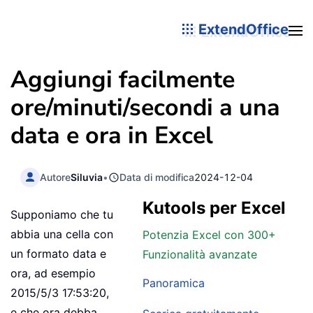
ExtendOffice
Aggiungi facilmente
ore/minuti/secondi a una
data e ora in Excel
Autore
Siluvia
•
Data di modifica
2024-12-04
Kutools per Excel
Supponiamo che tu
abbia una cella con
Potenzia Excel con 300+
un formato data e
Funzionalità avanzate
ora, ad esempio
Panoramica
2015/5/3 17:53:20,
e che ora debba