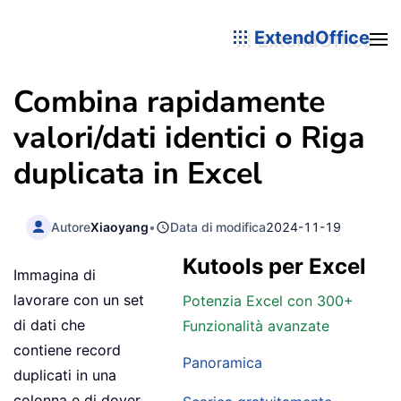
ExtendOffice
Combina rapidamente
valori/dati identici o Riga
duplicata in Excel
Autore
Xiaoyang
•
Data di modifica
2024-11-19
Kutools per Excel
Immagina di
lavorare con un set
Potenzia Excel con 300+
di dati che
Funzionalità avanzate
contiene record
Panoramica
duplicati in una
colonna e di dover