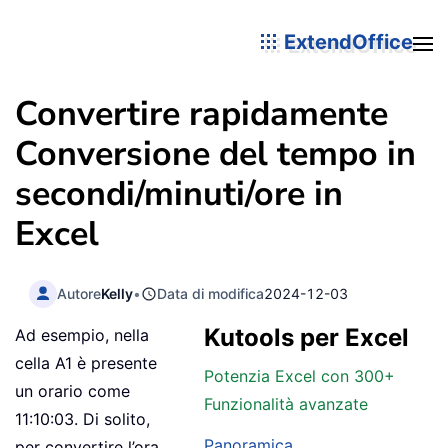
ExtendOffice
Convertire rapidamente
Conversione del tempo in
secondi/minuti/ore in
Excel
Autore
Kelly
•
Data di modifica
2024-12-03
Kutools per Excel
Ad esempio, nella
cella A1 è presente
Potenzia Excel con 300+
un orario come
Funzionalità avanzate
11:10:03. Di solito,
Panoramica
per convertire l’ora