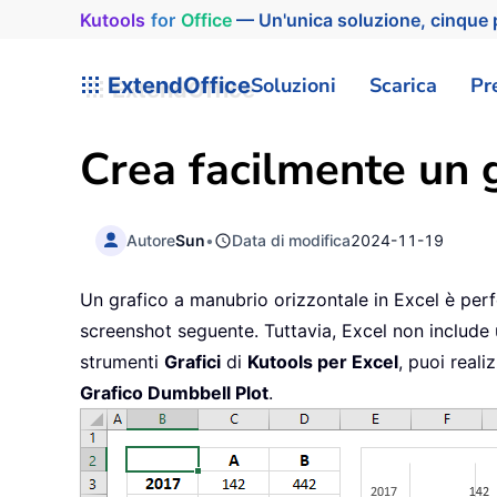
Kutools
for
Office
— Un'unica soluzione, cinque p
ExtendOffice
Soluzioni
Scarica
Pr
Crea facilmente un g
Autore
Sun
•
Data di modifica
2024-11-19
Un grafico a manubrio orizzontale in Excel è perf
screenshot seguente. Tuttavia, Excel non include 
strumenti
Grafici
di
Kutools per Excel
, puoi reali
Grafico Dumbbell Plot
.