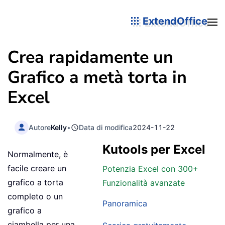
ExtendOffice
Crea rapidamente un
Grafico a metà torta in
Excel
Autore
Kelly
•
Data di modifica
2024-11-22
Kutools per Excel
Normalmente, è
facile creare un
Potenzia Excel con 300+
grafico a torta
Funzionalità avanzate
completo o un
Panoramica
grafico a
ciambella per una