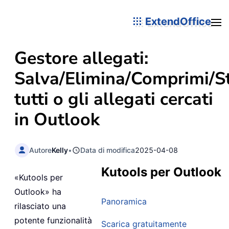
ExtendOffice
Gestore allegati:
Salva/Elimina/Comprimi/S
tutti o gli allegati cercati
in Outlook
Autore
Kelly
•
Data di modifica
2025-04-08
Kutools per Outlook
«Kutools per
Outlook» ha
Panoramica
rilasciato una
potente funzionalità
Scarica gratuitamente