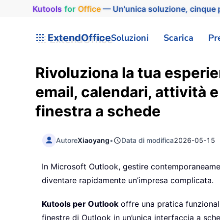
Kutools
for
Office
— Un'unica soluzione, cinque p
ExtendOffice
Soluzioni
Scarica
Pr
Rivoluziona la tua esperi
email, calendari, attività 
finestra a schede
Autore
Xiaoyang
•
Data di modifica
2026-05-15
In Microsoft Outlook, gestire contemporaneamente
diventare rapidamente un’impresa complicata.
Kutools per Outlook
offre una pratica funzional
finestre di Outlook in un’unica interfaccia a sch