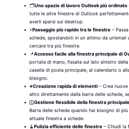
🗂️
Uno spazio di lavoro Outlook più ordinato
tutte le altre finestre di Outlook perfettament
averli sparsi sul desktop.
⚡
Passaggio più rapido tra le finestre
– Passa 
schede, spostandoti in un attimo da un’email 
cercare tra più finestre.
📌
Accesso facile alla finestra principale di O
portata di mano, fissata sul lato sinistro dell
casella di posta principale, al calendario o all
bisogno.
➕
Creazione rapida di elementi
– Crea nuove e
altro direttamente dalla barra delle schede, s
🪟
Gestione flessibile della finestra principal
Barra delle schede quando hai bisogno di più
attuale finestra a schede.
🧹
Pulizia efficiente delle finestre
– Chiudi la 