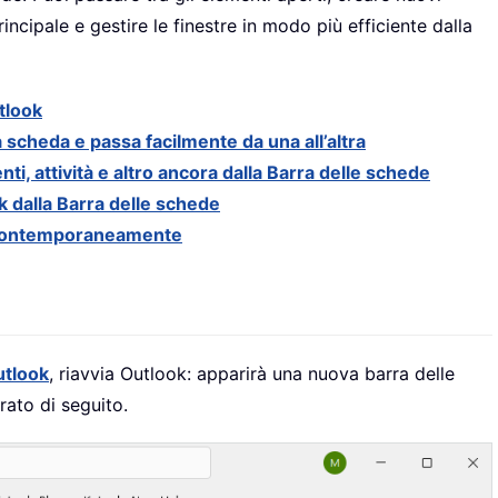
incipale e gestire le finestre in modo più efficiente dalla
tlook
a scheda e passa facilmente da una all’altra
, attività e altro ancora dalla Barra delle schede
k dalla Barra delle schede
re contemporaneamente
utlook
, riavvia Outlook: apparirà una nuova barra delle
ato di seguito.