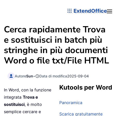
ExtendOffice
Cerca rapidamente Trova
e sostituisci in batch più
stringhe in più documenti
Word o file txt/File HTML
Autore
Sun
•
Data di modifica
2025-09-04
Kutools per Word
In Word, con la funzione
integrata
Trova e
Panoramica
sostituisci
, è molto
semplice cercare e
Scarica gratuitamente