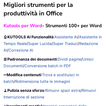
Migliori strumenti per la
produttività in Office
Kutools per Word
- Strumenti 100+ per Word
🤖
KUTOOLS AI Funzionalità
:
Assistente AI
/
Assistente in
Tempo Reale
/
Super Lucida
/
Super Traduci
/
Redazione
AI
/
Correzione AI
📘
Padronanza dei documenti
:
Dividi pagine
/
Unisci
Documenti
/
Conversione batch in PDF
✏
Modifica contenuti
:
Trova e sostituisci in
batch
/
Ridimensiona tutte le immagini
🧹
Pulizia senza sforzo
:
Rimuovi spazi extra
/
Rimuovi
Interruzione di sezione
➕
Inserimenti creativi
:
Inserisci separatori delle