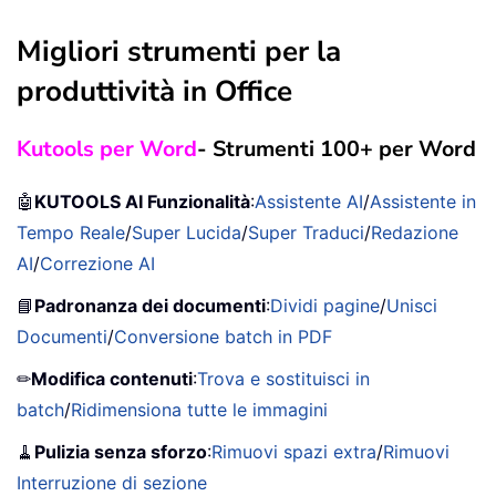
Migliori strumenti per la
produttività in Office
Kutools per Word
- Strumenti 100+ per Word
🤖
KUTOOLS AI Funzionalità
:
Assistente AI
/
Assistente in
Tempo Reale
/
Super Lucida
/
Super Traduci
/
Redazione
AI
/
Correzione AI
📘
Padronanza dei documenti
:
Dividi pagine
/
Unisci
Documenti
/
Conversione batch in PDF
✏
Modifica contenuti
:
Trova e sostituisci in
batch
/
Ridimensiona tutte le immagini
🧹
Pulizia senza sforzo
:
Rimuovi spazi extra
/
Rimuovi
Interruzione di sezione