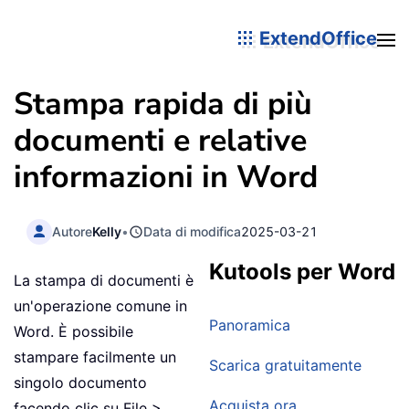
ExtendOffice
Stampa rapida di più
documenti e relative
informazioni in Word
Autore
Kelly
•
Data di modifica
2025-03-21
Kutools per Word
La stampa di documenti è
un'operazione comune in
Panoramica
Word. È possibile
stampare facilmente un
Scarica gratuitamente
singolo documento
Acquista ora
facendo clic su File >