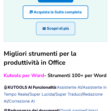
🎁 Acquista la Suite completa
📖 Scopri di più
Migliori strumenti per la
produttività in Office
Kutools per Word
- Strumenti 100+ per Word
🤖
KUTOOLS AI Funzionalità
:
Assistente AI
/
Assistente in
Tempo Reale
/
Super Lucida
/
Super Traduci
/
Redazione
AI
/
Correzione AI
📘
Padronanza dei documenti
:
Dividi pagine
/
Unisci