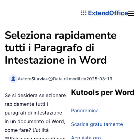
ExtendOffice
Seleziona rapidamente
tutti i Paragrafo di
Intestazione in Word
Autore
Siluvia
•
Data di modifica
2025-03-19
Kutools per Word
Se si desidera selezionare
rapidamente tutti i
Panoramica
paragrafi di intestazione
in un documento di Word,
Scarica gratuitamente
come fare? L’utilità
Acquista ora
**Seleziona paragrafi con