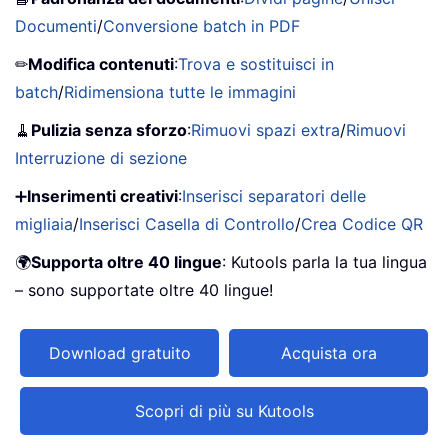
Documenti
/
Conversione batch in PDF
✏
Modifica contenuti
:
Trova e sostituisci in
batch
/
Ridimensiona tutte le immagini
🧹
Pulizia senza sforzo
:
Rimuovi spazi extra
/
Rimuovi
Interruzione di sezione
➕
Inserimenti creativi
:
Inserisci separatori delle
migliaia
/
Inserisci Casella di Controllo
/
Crea Codice QR
🌍
Supporta oltre 40 lingue
: Kutools parla la tua lingua
– sono supportate oltre 40 lingue!
Download gratuito
Acquista ora
Scopri di più su Kutools