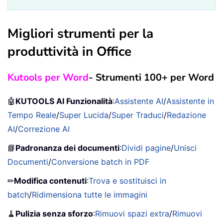
Migliori strumenti per la
produttività in Office
Kutools per Word
- Strumenti 100+ per Word
🤖
KUTOOLS AI Funzionalità
:
Assistente AI
/
Assistente in
Tempo Reale
/
Super Lucida
/
Super Traduci
/
Redazione
AI
/
Correzione AI
📘
Padronanza dei documenti
:
Dividi pagine
/
Unisci
Documenti
/
Conversione batch in PDF
✏
Modifica contenuti
:
Trova e sostituisci in
batch
/
Ridimensiona tutte le immagini
🧹
Pulizia senza sforzo
:
Rimuovi spazi extra
/
Rimuovi