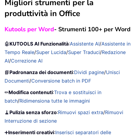
Migliori strumenti per la
produttività in Office
Kutools per Word
- Strumenti 100+ per Word
🤖
KUTOOLS AI Funzionalità
:
Assistente AI
/
Assistente in
Tempo Reale
/
Super Lucida
/
Super Traduci
/
Redazione
AI
/
Correzione AI
📘
Padronanza dei documenti
:
Dividi pagine
/
Unisci
Documenti
/
Conversione batch in PDF
✏
Modifica contenuti
:
Trova e sostituisci in
batch
/
Ridimensiona tutte le immagini
🧹
Pulizia senza sforzo
:
Rimuovi spazi extra
/
Rimuovi
Interruzione di sezione
➕
Inserimenti creativi
:
Inserisci separatori delle