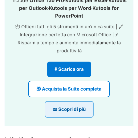
Include
Office Tab Pro
·
Kutools per Excel
·
Kutools
per Outlook
·
Kutools per Word
·
Kutools for
PowerPoint
📦 Ottieni tutti gli 5 strumenti in un’unica suite | 🔗
Integrazione perfetta con Microsoft Office | ⚡
Risparmia tempo e aumenta immediatamente la
produttività
⬇️ Scarica ora
🎁 Acquista la Suite completa
📖 Scopri di più