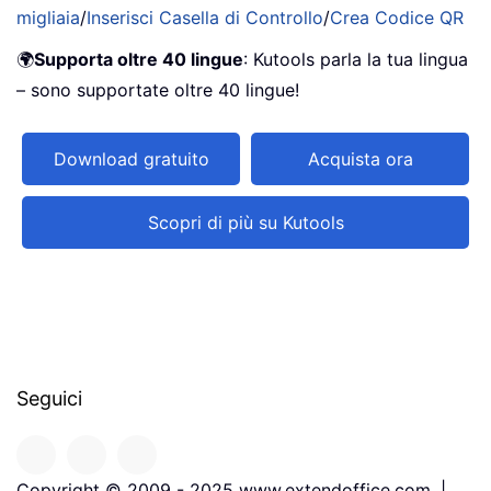
migliaia
/
Inserisci Casella di Controllo
/
Crea Codice QR
🌍
Supporta oltre 40 lingue
: Kutools parla la tua lingua
– sono supportate oltre 40 lingue!
Download gratuito
Acquista ora
Scopri di più su Kutools
Seguici
Copyright © 2009 - 2025 www.extendoffice.com. |