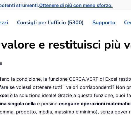
otenti strumenti.
Ottenere di più con meno sforzo.
ezzi
Consigli per l'ufficio (5300)
Supporto
Ce
alore e restituisci più v
9
sfano la condizione, la funzione CERCA.VERT di Excel restit
are se volessi ottenere tutti i valori corrispondenti? Non p
xcel
è la soluzione ideale! Grazie a questa funzione, puoi f
una singola cella
e persino
eseguire operazioni matematich
omma, prodotto, media, massimo e minimo), senza dover ri