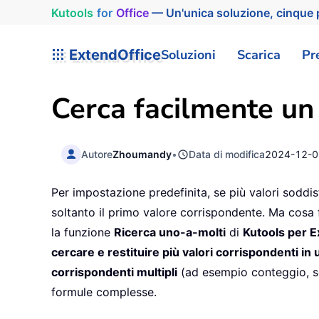
Kutools
for
Office
— Un'unica soluzione, cinque p
ExtendOffice
Soluzioni
Scarica
Pr
Cerca facilmente un v
Autore
Zhoumandy
•
Data di modifica
2024-12-0
Per impostazione predefinita, se più valori soddi
soltanto il primo valore corrispondente. Ma cosa f
la funzione
Ricerca uno-a-molti
di
Kutools per E
cercare e restituire più valori corrispondenti in 
corrispondenti multipli
(ad esempio conteggio, s
formule complesse.