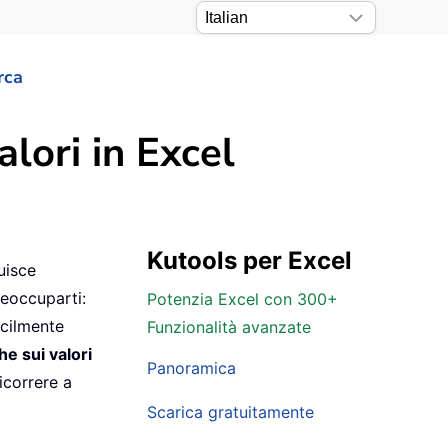
rca
alori in Excel
Kutools per Excel
uisce
reoccuparti:
Potenzia Excel con 300+
acilmente
Funzionalità avanzate
e sui valori
Panoramica
correre a
Scarica gratuitamente