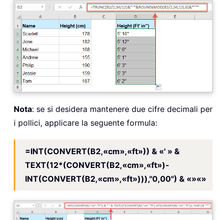
Nota
: se si desidera mantenere due cifre decimali per
i pollici, applicare la seguente formula:
=INT(CONVERT(B2,«cm»,«ft»)) & «' » &
TEXT(12*(CONVERT(B2,«cm»,«ft»)-
INT(CONVERT(B2,«cm»,«ft»))),"0,00") & «»«»