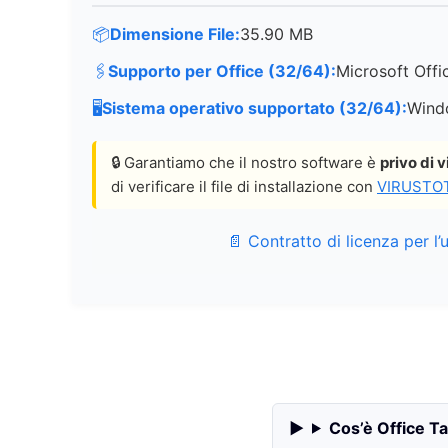
📦
Dimensione File:
35.90 MB
🖇️
Supporto per Office (32/64):
Microsoft Offi
🖥️
Sistema operativo supportato (32/64):
Windo
🔒 Garantiamo che il nostro software è
privo di v
di verificare il file di installazione con
VIRUSTO
📄 Contratto di licenza per l’
Cos’è Office T