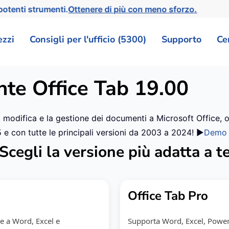
otenti strumenti.
Ottenere di più con meno sforzo.
ezzi
Consigli per l'ufficio (5300)
Supporto
Ce
nte Office Tab
19.00
a modifica e la gestione dei documenti a Microsoft Office, 
 e con tutte le principali versioni da 2003 a 2024! ▶️
Demo
Scegli la versione più adatta a t
Office Tab Pro
te a Word, Excel e
Supporta Word, Excel, PowerPo