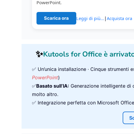
PowerPoint.
|
Leggi di più...
Acquista ora
Scarica ora
✨
Kutools for Office è arrivato
✅ Un’unica installazione · Cinque strumenti es
PowerPoint
)
✅
Basato sull’IA:
Generazione intelligente di c
molto altro.
✅ Integrazione perfetta con Microsoft Office e
Sc