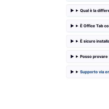
Qual è la diffe
È Office Tab c
È sicuro instal
Posso provare 
Supporto via e