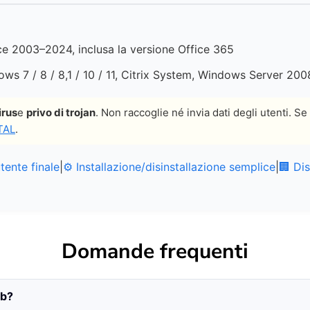
ce 2003–2024, inclusa la versione Office 365
ws 7 / 8 / 8,1 / 10 / 11, Citrix System, Windows Server 20
irus
e
privo di trojan
. Non raccoglie né invia dati degli utenti. Se
TAL
.
utente finale
|
⚙️ Installazione/disinstallazione semplice
|
🏢 Dis
Domande frequenti
ab?