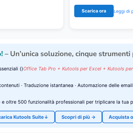
Leggi di p
Scarica ora
!
– Un’unica soluzione, cinque strumenti po
senziali ()
Office Tab Pro + Kutools per Excel + Kutools pe
ontenuti · Traduzione istantanea · Automazione delle email ·
 oltre 500 funzionalità professionali per triplicare la tua p
arica Kutools Suite↓
Scopri di più →
Acquista o